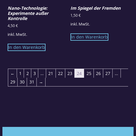
Nano-Technologie:
Im Spiegel der Fremden
Experimente außer
1,50
€
Kontrolle
inkl. MwSt.
4,50
€
inkl. MwSt.
In den Warenkorb
In den Warenkorb
←
1
2
3
…
21
22
23
24
25
26
27
…
29
30
31
→