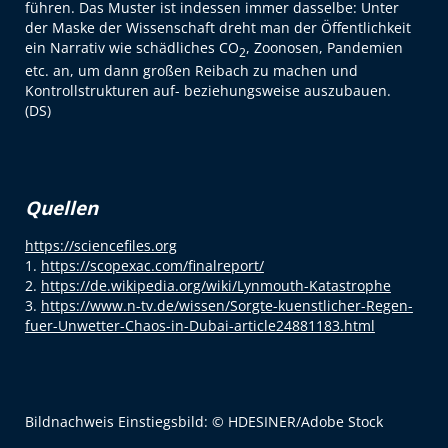
führen. Das Muster ist indessen immer dasselbe: Unter
der Maske der Wissenschaft dreht man der Öffentlichkeit
ein Narrativ wie schädliches CO
, Zoonosen, Pandemien
2
etc. an, um dann großen Reibach zu machen und
Kontrollstrukturen auf- beziehungsweise auszubauen.
(DS)
Quellen
https://sciencefiles.org
1.
https://scopexac.com/finalreport/
2.
https://de.wikipedia.org/wiki/Lynmouth-Katastrophe
3.
https://www.n-tv.de/wissen/Sorgte-kuenstlicher-Regen-
fuer-Unwetter-Chaos-in-Dubai-article24881183.html
Bildnachweis Einstiegsbild: © HDESINER/Adobe Stock