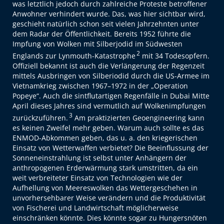
was letztlich jedoch durch zahlreiche Proteste betroffener
Anwohner verhindert wurde. Das, was hier sichtbar wird,
geschieht natürlich schon seit vielen Jahrzehnten unter
dem Radar der Öffentlichkeit. Bereits 1952 führte die
Impfung von Wolken mit Silberjodid im Südwesten
2
Englands zur Lynmouth-Katastrophe
mit 34 Todesopfern.
Offiziell bekannt ist auch die Verlängerung der Regenzeit
mittels Ausbringen von Silberiodid durch die US-Armee im
Vietnamkrieg zwischen 1967–1972 in der „Operation
Popeye“. Auch die sintflutartigen Regenfälle in Dubai Mitte
April dieses Jahres sind vermutlich auf Wolkenimpfungen
3
zurückzuführen.
Am praktizierten Geoengineering kann
es keinen Zweifel mehr geben. Warum auch sollte es das
ENMOD-Abkommen geben, das u. a. den kriegerischen
Einsatz von Wetterwaffen verbietet? Die Beeinflussung der
Sonneneinstrahlung ist selbst unter Anhängern der
anthropogenen Erderwärmung stark umstritten, da ein
weit verbreiteter Einsatz von Technologien wie der
Aufhellung von Meereswolken das Wettergeschehen in
unvorhersehbarer Weise verändern und die Produktivität
von Fischerei und Landwirtschaft möglicherweise
einschränken könnte. Dies könnte sogar zu Hungersnöten