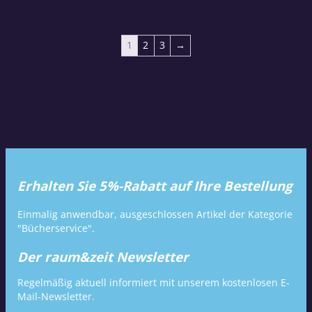
1
2
3
→
Erhalten Sie 5%-Rabatt auf Ihre Bestellung
Einmalig anwendbar, ausgeschlossen Artikel der Kategorie
"Bücherservice".
Der raum&zeit Newsletter
Regelmäßig aktuell informiert mit unserem kostenlosen E-
Mail-Newsletter.