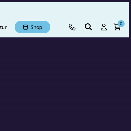
0
tur
Shop