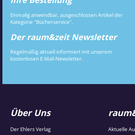
Einmalig anwendbar, ausgeschlossen Artikel der
Kategorie "Bücherservice".
Der raum&zeit Newsletter
Regelmäßig aktuell informiert mit unserem
kostenlosen E-Mail-Newsletter.
Über Uns
raum&
Der Ehlers Verlag
Aktuelle A