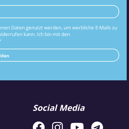
nen Daten genutzt werden, um werbliche E-Mails zu
widerrufen kann. Ich bin mit den
*
lden
Social Media