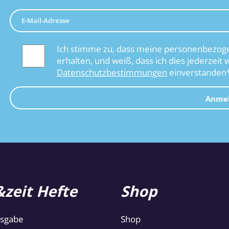
Ich stimme zu, dass meine personenbezoge
erhalten, und weiß, dass ich dies jederzeit 
Datenschutzbestimmungen
einverstanden
Anme
zeit Hefte
Shop
usgabe
Shop