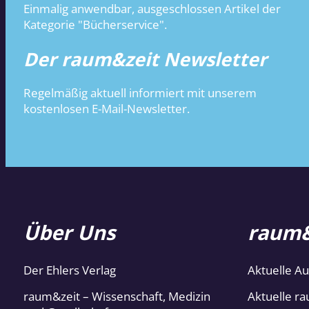
Einmalig anwendbar, ausgeschlossen Artikel der
Kategorie "Bücherservice".
Der raum&zeit Newsletter
Regelmäßig aktuell informiert mit unserem
kostenlosen E-Mail-Newsletter.
Über Uns
raum&
Der Ehlers Verlag
Aktuelle A
raum&zeit – Wissenschaft, Medizin
Aktuelle ra