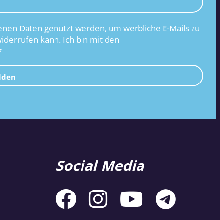
nen Daten genutzt werden, um werbliche E-Mails zu
widerrufen kann. Ich bin mit den
*
lden
Social Media