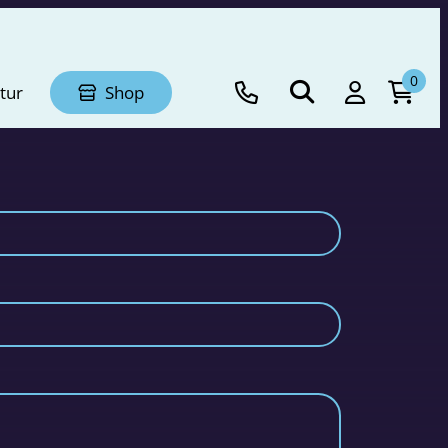
0
tur
Shop