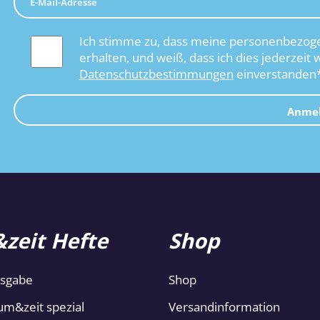
Ich stimme zu, dass meine personenbezoge
erhalten, und weiß, dass ich dies jederzeit 
Datenschutzbestimmungen
einverstanden
Anme
zeit Hefte
Shop
usgabe
Shop
um&zeit spezial
Versandinformation