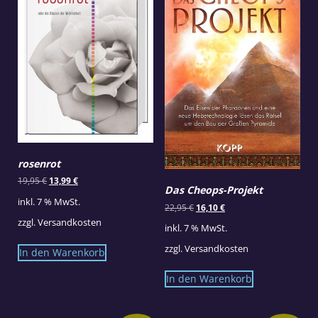
rosenrot
Ursprünglicher
Aktueller
19,95
€
13,99
€
Das Cheops-Projekt
Preis
Preis
inkl. 7 % MwSt.
war:
ist:
Ursprünglicher
Aktueller
22,95
€
16,10
€
19,95 €
13,99 €.
Preis
Preis
zzgl.
Versandkosten
inkl. 7 % MwSt.
war:
ist:
22,95 €
16,10 €.
zzgl.
Versandkosten
In den Warenkorb
In den Warenkorb