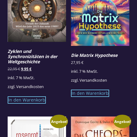
Zyklen und
Die Matrix Hypothese
Synchronizitäten in der
Weltgeschichte
27,95
€
Ursprünglicher
Aktueller
22,95
€
9,95
€
inkl. 7 % MwSt.
Preis
Preis
inkl. 7 % MwSt.
war:
ist:
zzgl.
Versandkosten
22,95 €
9,95 €.
zzgl.
Versandkosten
In den Warenkorb
In den Warenkorb
Angebot!
Angebot!