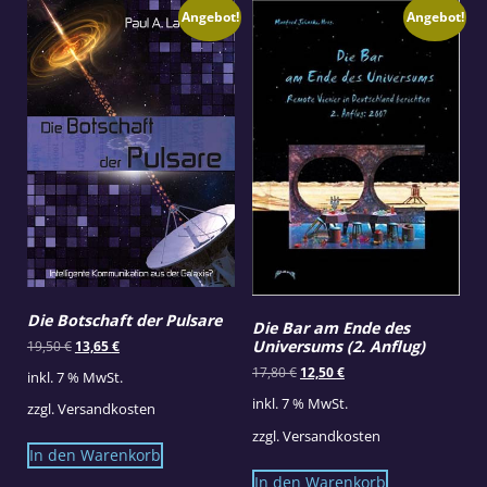
Angebot!
Angebot!
Die Botschaft der Pulsare
Die Bar am Ende des
Ursprünglicher
Aktueller
Universums (2. Anflug)
19,50
€
13,65
€
Preis
Preis
Ursprünglicher
Aktueller
17,80
€
12,50
€
inkl. 7 % MwSt.
war:
ist:
Preis
Preis
19,50 €
13,65 €.
inkl. 7 % MwSt.
zzgl.
Versandkosten
war:
ist:
17,80 €
12,50 €.
zzgl.
Versandkosten
In den Warenkorb
In den Warenkorb