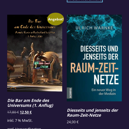
Angebot!
Die Bar am Ende des
Universums (1. Anflug)
Diesseits und jenseits der
Ursprünglicher
Aktueller
17,80
€
12,50
€
Raum-Zeit-Netze
Preis
Preis
inkl. 7 % MwSt.
war:
ist:
24,00
€
17,80 €
12,50 €.
zzgl.
Versandkosten