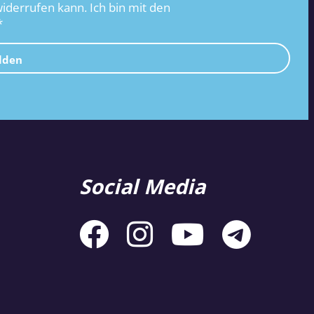
widerrufen kann. Ich bin mit den
*
lden
Social Media