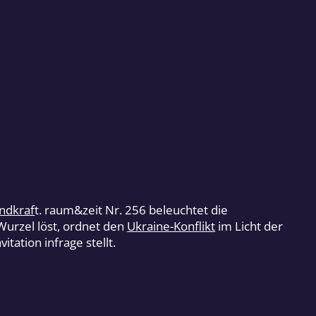
ndkraf
t. raum&zeit Nr. 256 beleuchtet die
urzel löst, ordnet den
Ukraine-Konflikt
im Licht der
tation infrage stellt.