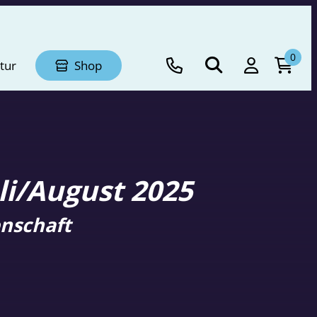
0
tur
Shop
li/August 2025
nschaft