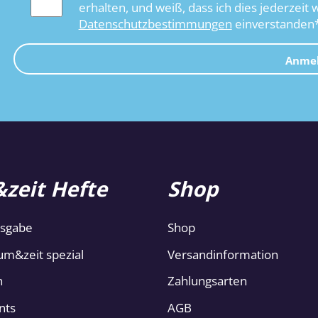
erhalten, und weiß, dass ich dies jederzeit 
Datenschutzbestimmungen
einverstanden
Anme
zeit Hefte
Shop
usgabe
Shop
um&zeit spezial
Versandinformation
n
Zahlungsarten
nts
AGB