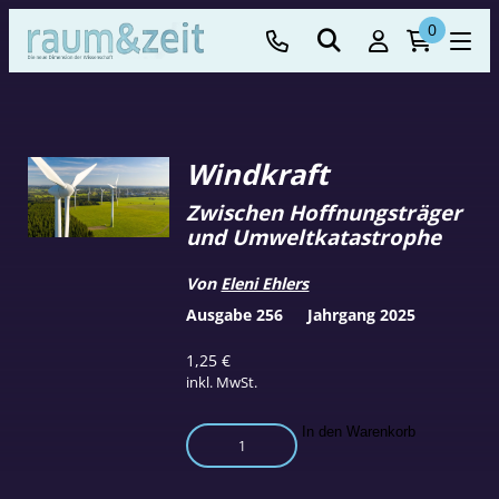
0
Windkraft
Zwischen Hoffnungsträger
und Umweltkatastrophe
Von
Eleni Ehlers
Ausgabe 256
Jahrgang 2025
1,25
€
inkl. MwSt.
Windkraft
In den Warenkorb
Menge