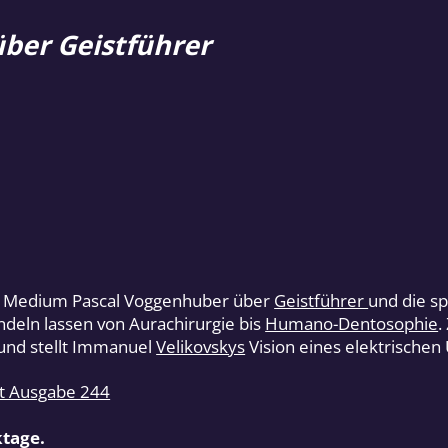
über Geistführer
mit Medium Pascal Voggenhuber über
Geistführer
und die sp
deln lassen von Aurachirurgie bis
Humano-Dentosophie
.
und stellt Immanuel
Velikovskys
Vision eines elektrischen
it Ausgabe 244
ktage.