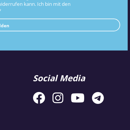
widerrufen kann. Ich bin mit den
*
lden
Social Media