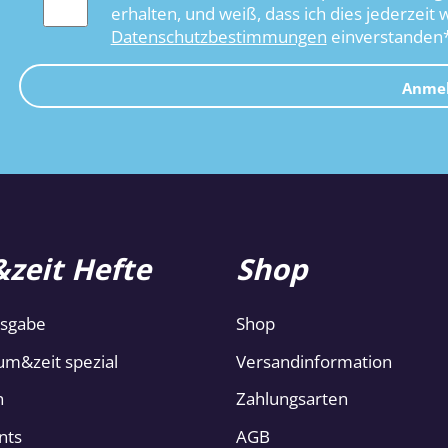
erhalten, und weiß, dass ich dies jederzeit 
Datenschutzbestimmungen
einverstanden
Anme
zeit Hefte
Shop
usgabe
Shop
um&zeit spezial
Versandinformation
n
Zahlungsarten
nts
AGB