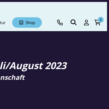
0
tur
Shop
li/August 2023
nschaft