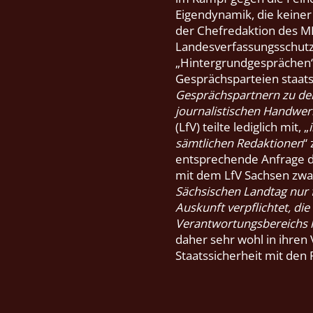
Eigendynamik, die keiner 
der Chefredaktion des MD
Landesverfassungsschutzä
„Hintergrundgesprächen“.
Gesprächsparteien staats
Gesprächspartnern zu den
journalistischen Handwe
(LfV) teilte lediglich mit, „
sämtlichen Redaktionen
“
entsprechende Anfrage d
mit dem LfV Sachsen zwar
Sächsischen Landtag nur f
Auskunft verpflichtet, die
Verantwortungsbereichs l
daher sehr wohl in ihren
Staatssicherheit mit den