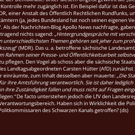
Kontrolle mehr zugänglich ist. Ein Beispiel dafür ist das 
R, einer Anstalt des Öffentlich Rechtlichen Rundfunks, un
mtern (ja, jedes Bundesland hat noch seinen eigenen Ver
 Als der Nachrichten-Blog Apollo News nachfragte, gaben
tragend nichts sagend: „
Hintergrundgespräche mit versch
 unterschiedlichsten Themen gehören seit jeher zum profe
rkszeug
“ (MDR). Das u. a. betroffene sächsische Landesamt
im Rahmen seiner Presse- und Öffentlichkeitsarbeit selbstv
 zu pflegen. Den Vogel ab schoss aber die sächsische Staats
es Landtagsabgeordneten Carsten Hütter (AfD) zunächst
 einräumte, zum Inhalt desselben aber mauerte: „
Die St
ür ihre Amtsführung verantwortlich. Sie ist daher lediglich
 in ihre Zuständigkeit fallen und muss nicht auf Fragen ein
iegen.“
De facto unterstehen jedoch die LfV den Landesr
 Verantwortungsbereich. Haben sich in Wirklichkeit die Po
 Politkommissaren des Schwarzen Kanals getroffen? (ds)