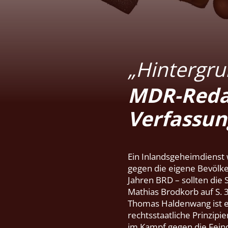
„Hintergr
MDR-Redak
Verfassun
E
in Inlandsgeheimdienst 
gegen die eigene Bevölke
Jahren BRD – sollten die 
Mathias Brodkorb auf S. 3
Thomas Haldenwang ist ei
rechtsstaatliche Prinzipie
im Kampf gegen die Fein