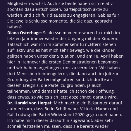
Mitgliedern wächst. Auch sie beide haben sich relativ
spontan dazu entschlossen, parteipolitisch aktiv zu
werden und sich fu r dieBasis zu engagieren. Gab es fu r
Sie jeweils Schlu sselmomente, die Sie dazu gebracht
haben?
Diana Osterhage:
Schlu sselmomente waren fu r mich im
letzten Jahr immer wieder der Umgang mit den Kindern.
Tatsächlich war ich im Sommer sehr fu r „Eltern stehen
auf“ aktiv und es hat mich sehr bewegt, wie die Kinder
gelitten haben unter der Situation. Und am 18. April haben
hier in Hannover die ersten Demonstrationen begonnen
und wir haben angefangen, uns zu vernetzen. Wir haben
dort Menschen kennengelernt, die dann auch im Juli zur
Gru ndung der Partei mitgefahren sind. Ich durfte an
diesem Ereignis, die Partei zu gru nden, ja auch
teilnehmen. Und damals hatte ich schon die Hoffnung,
dass etwas, so wie es sich jetzt abzeichnet, daraus wird.
Dr. Harald von Herget:
Mich machte ein Bekannter darauf
aufmerksam, dass Bodo Schiffmann, Viktoria Hamm und
Ralf Ludwig die Partei Widerstand 2020 gegru ndet haben.
Ich habe mich dieser daraufhin zugewandt, aber sehr
schnell feststellen mu ssen, dass sie bereits wieder