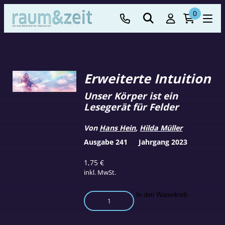
0
Erweiterte Intuition
Unser Körper ist ein
Lesegerät für Felder
Von
Hans Hein
,
Hilda Müller
Ausgabe 241
Jahrgang 2023
1,75
€
inkl. MwSt.
Erweiterte
In den Warenkorb
Intuition
Menge