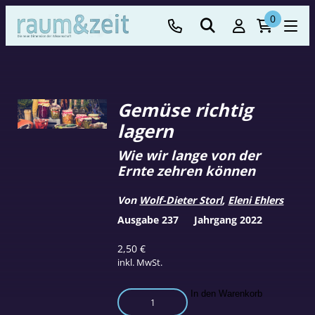
0
Gemüse richtig
lagern
Wie wir lange von der
Ernte zehren können
Von
Wolf-Dieter Storl
,
Eleni Ehlers
Ausgabe 237
Jahrgang 2022
2,50
€
inkl. MwSt.
Gemüse
In den Warenkorb
richtig