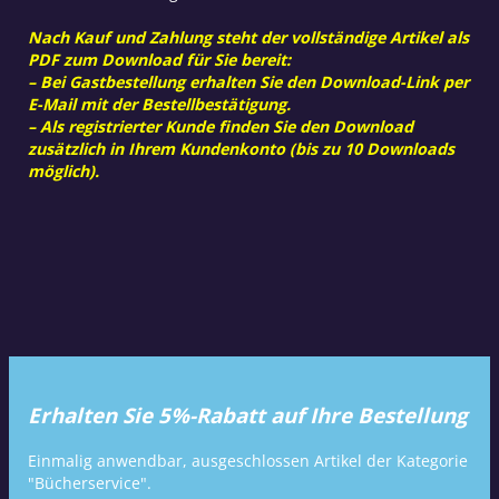
Nach Kauf und Zahlung steht der vollständige Artikel als
PDF zum Download für Sie bereit:
– Bei Gastbestellung erhalten Sie den Download-Link per
E-Mail mit der Bestellbestätigung.
– Als registrierter Kunde finden Sie den Download
zusätzlich in Ihrem Kundenkonto (bis zu 10 Downloads
möglich).
Erhalten Sie 5%-Rabatt auf Ihre Bestellung
Einmalig anwendbar, ausgeschlossen Artikel der Kategorie
"Bücherservice".