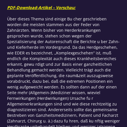
PDF-Download-Artikel – Vorschau:
Über dieses Thema sind einige Bu cher geschrieben
worden die meisten stammen aus der Feder von
Zahnärzten. Wenn bisher von Herderkrankungen
gesprochen wurde, stehen schon wegen der
Spezialisierung der Autorenschaft die Berichte u ber Zahn-
und Kieferherde im Vordergrund. Da das Herdgeschehen,
wie EDER es bezeichnet, „Komplexgeschehen“ ist, muß
endlich die Komplexität auch dieses Krankheitsbereiches
erkannt, gewu rdigt und zur Basis einer ganzheitlichen
Behandlung gemacht werden. Vielleicht trägt auch die
geplante Veröffentlichung, die raum&zeit auszugsweise
vorabdruckt, dazu bei, daß die extremen Positionen ein
wenig aufgeweicht werden. Es sollten dann auf der einen
Seite mehr (Allgemein-)Mediziner wissen, wieviel
Fernwirkungen (Herdwirkungen) Ursache fu r
Allgemeinerkrankungen sind und wie diese rechtzeitig zu
diagnostizieren sind. Andererseits sollte das gemeinsame
Bestreben von Ganzheitsmedizinern, Patient und Facharzt
(Zahnarzt, Chirurg u. ä.) dazu fu hren, daß ku nftig weniger
Herdkranke unbehandelt bleiben und weniger iatrogene