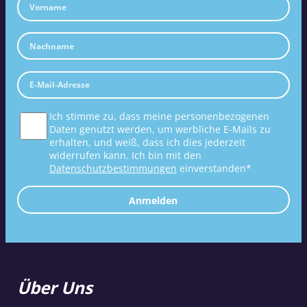
Ich stimme zu, dass meine personenbezogenen
Daten genutzt werden, um werbliche E-Mails zu
erhalten, und weiß, dass ich dies jederzeit
widerrufen kann. Ich bin mit den
Datenschutzbestimmungen
einverstanden*
Anmelden
Über Uns