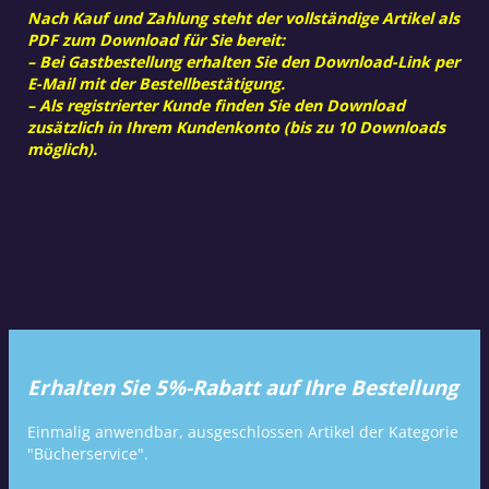
Nach Kauf und Zahlung steht der vollständige Artikel als
PDF zum Download für Sie bereit:
– Bei Gastbestellung erhalten Sie den Download-Link per
E-Mail mit der Bestellbestätigung.
– Als registrierter Kunde finden Sie den Download
zusätzlich in Ihrem Kundenkonto (bis zu 10 Downloads
möglich).
Erhalten Sie 5%-Rabatt auf Ihre Bestellung
Einmalig anwendbar, ausgeschlossen Artikel der Kategorie
"Bücherservice".