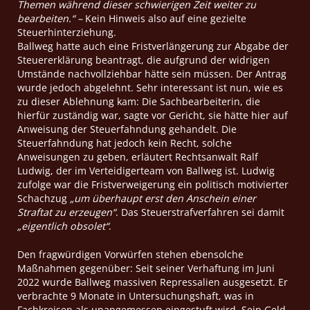
Themen während dieser schwierigen Zeit weiter zu
bearbeiten.“ –
Kein Hinweis also auf eine gezielte
Steuerhinterziehung.
Ballweg hatte auch eine Fristverlängerung zur Abgabe der
Steuererklärung beantragt, die aufgrund der widrigen
Umstände nachvollziehbar hätte sein müssen. Der Antrag
wurde jedoch abgelehnt. Sehr interessant ist nun, wie es
zu dieser Ablehnung kam: Die Sachbearbeiterin, die
hierfür zuständig war, sagte vor Gericht, sie hätte hier auf
Anweisung der Steuerfahndung gehandelt. Die
Steuerfahndung hat jedoch kein Recht, solche
Anweisungen zu geben, erläutert Rechtsanwalt Ralf
Ludwig, der im Verteidigerteam von Ballweg ist. Ludwig
zufolge war die Fristverweigerung ein politisch motivierter
Schachzug
„um überhaupt erst den Anschein einer
Straftat zu erzeugen“
. Das Steuerstrafverfahren sei damit
„eigentlich obsolet“
.
Den fragwürdigen Vorwürfen stehen ebensolche
Maßnahmen gegenüber: Seit seiner Verhaftung im Juni
2022 wurde Ballweg massiven Repressalien ausgesetzt. Er
verbrachte 9 Monate in Untersuchungshaft, was in
Fachkreisen als unangemessen eingestuft wird. Sein Geld