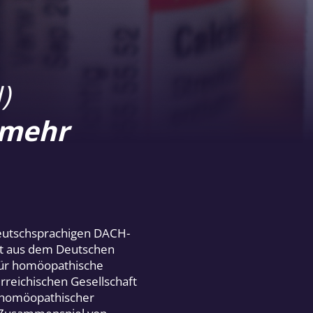
)
 mehr
eutschsprachigen DACH-
it aus dem Deutschen
 für homöopathische
rreichischen Gesellschaft
 homöopathischer