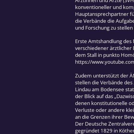
Ärztinnen und Ärzte (SVH
konventioneller und komp
Hauptansprechpartner für 
die Verbände die Aufgabe,
und Forschung zu stellen 
Erste Amtshandlung des N
verschiedener ärztlicher 
dem Stall in punkto Homö
https://www.youtube.c
Zudem unterstützt der 
stellen die Verbände des
Lindau am Bodensee stat
der Blick auf das „Dazwi
denen konstitutionelle 
Verluste oder andere kle
an die Grenzen ihrer Bew
Der Deutsche Zentralvere
gegründet 1829 in Köthen