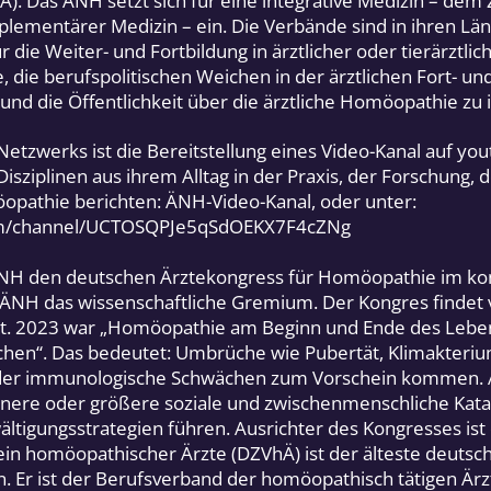
A). Das ÄNH setzt sich für eine integrative Medizin – de
lementärer Medizin – ein. Die Verbände sind in ihren Lä
die Weiter- und Fortbildung in ärztlicher oder tierärztli
 die berufspolitischen Weichen in der ärztlichen Fort- un
und die Öffentlichkeit über die ärztliche Homöopathie zu 
etzwerks ist die Bereitstellung eines Video-Kanal auf yo
Disziplinen aus ihrem Alltag in der Praxis, der Forschung, d
opathie berichten: ÄNH-Video-Kanal, oder unter:
om/channel/UCTOSQPJe5qSdOEKX7F4cZNg
ÄNH den deutschen Ärztekongress für Homöopathie im k
 ÄNH das wissenschaftliche Gremium. Der Kongres findet v
t. 2023 war „Homöopathie am Beginn und Ende des Lebe
schen“. Das bedeutet: Umbrüche wie Pubertät, Klimakteriu
oder immunologische Schwächen zum Vorschein kommen. 
inere oder größere soziale und zwischenmenschliche Kata
ältigungsstrategien führen. Ausrichter des Kongresses ist
in homöopathischer Ärzte (DZVhÄ) ist der älteste deutsc
. Er ist der Berufsverband der homöopathisch tätigen Är