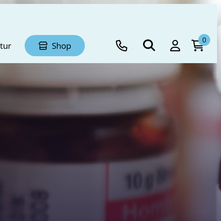
0
tur
Shop