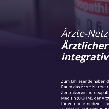
Ärzte-Net
Ärztliche
integrati
Zum Jahresende haben di
Raum das Ärzte-Netzwerk
Zentralverein homöopathi
Medizin (ÖGHM), der Ärzt
für Veterinärmedizinisc