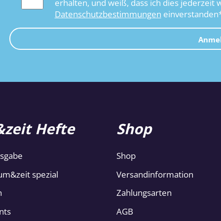
erhalten, und weiß, dass ich dies jederzeit 
Datenschutzbestimmungen
einverstanden
Anme
zeit Hefte
Shop
usgabe
Shop
um&zeit spezial
Versandinformation
n
Zahlungsarten
nts
AGB