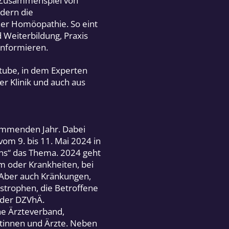
m Zusammenspiel von
ndern die
cher Homöopathie. So eint
d Weiterbildung, Praxis
informieren.
utube, in dem Experten
er Klinik und auch aus
ommenden Jahr. Dabei
om 9. bis 11. Mai 2024 in
ns“ das Thema. 2024 geht
m oder Krankheiten, bei
Aber auch Kränkungen,
strophen, die Betroffene
 der DZVhÄ.
he Ärzteverband,
ztinnen und Ärzte. Neben