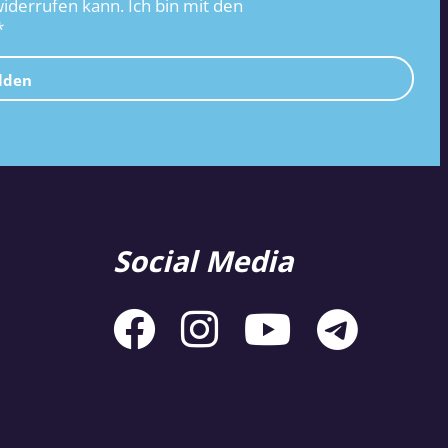
widerrufen kann. Ich bin mit den
*
lden
Social Media