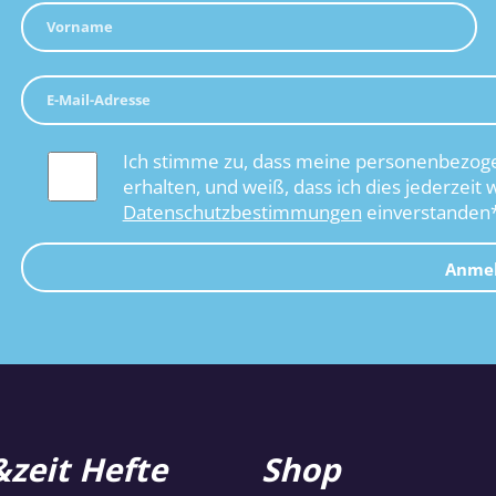
Ich stimme zu, dass meine personenbezoge
erhalten, und weiß, dass ich dies jederzeit 
Datenschutzbestimmungen
einverstanden
Anme
zeit Hefte
Shop