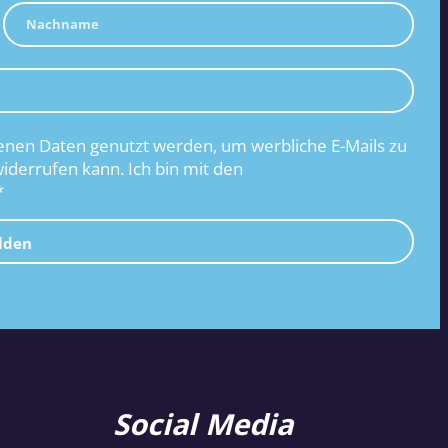
nen Daten genutzt werden, um werbliche E-Mails zu
widerrufen kann. Ich bin mit den
*
lden
Social Media