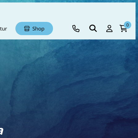
0
tur
Shop
a