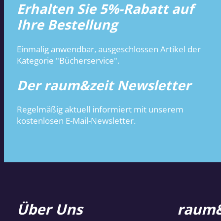
Erhalten Sie 5%-Rabatt auf
Ihre Bestellung
Einmalig anwendbar, ausgeschlossen Artikel der
Kategorie "Bücherservice".
Der raum&zeit Newsletter
Regelmäßig aktuell informiert mit unserem
kostenlosen E-Mail-Newsletter.
Über Uns
raum&