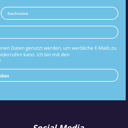
nen Daten genutzt werden, um werbliche E-Mails zu
widerrufen kann. Ich bin mit den
*
lden
Social Media