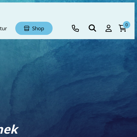
0
tur
Shop
hek