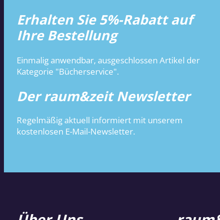
Erhalten Sie 5%-Rabatt auf
Ihre Bestellung
Einmalig anwendbar, ausgeschlossen Artikel der
Kategorie "Bücherservice".
Der raum&zeit Newsletter
Regelmäßig aktuell informiert mit unserem
kostenlosen E-Mail-Newsletter.
Über Uns
raum&