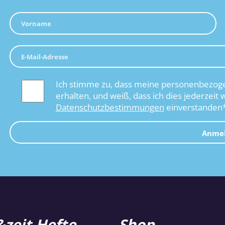
Ich stimme zu, dass meine personenbezoge
erhalten, und weiß, dass ich dies jederzeit 
Datenschutzbestimmungen
einverstanden
Anme
zeit Hefte
Shop