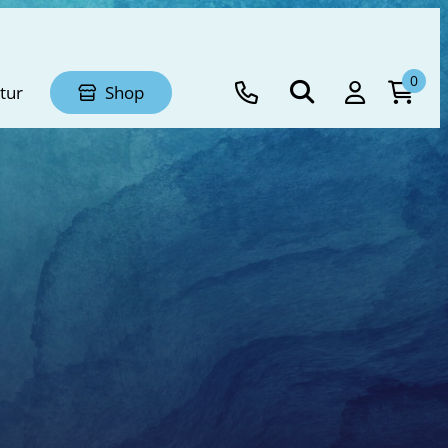
0
tur
Shop