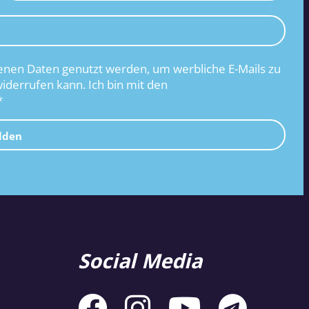
nen Daten genutzt werden, um werbliche E-Mails zu
widerrufen kann. Ich bin mit den
*
lden
Social Media