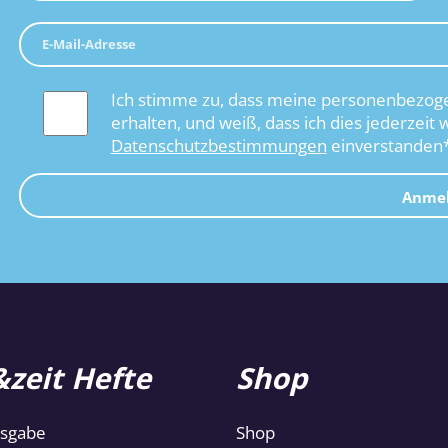
Ich stimme zu, dass meine personenbezoge
erhalten, und weiß, dass ich dies jederzeit 
Datenschutzbestimmungen
einverstanden
Anme
zeit Hefte
Shop
usgabe
Shop