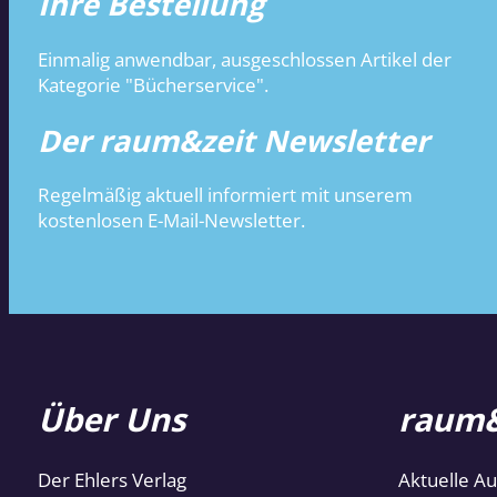
Ihre Bestellung
Einmalig anwendbar, ausgeschlossen Artikel der
Kategorie "Bücherservice".
Der raum&zeit Newsletter
Regelmäßig aktuell informiert mit unserem
kostenlosen E-Mail-Newsletter.
Über Uns
raum&
Der Ehlers Verlag
Aktuelle A