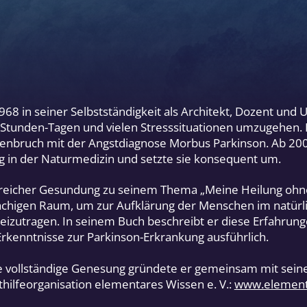
1968 in seiner Selbstständigkeit als Architekt, Dozent un
-Stunden-Tagen und vielen Stresssituationen umzugehen.
nbruch mit der Angstdiagnose Morbus Parkinson. Ab 200
g in der Naturmedizin und setzte sie konsequent um.
lgreicher Gesundung zu seinem Thema „Meine Heilung oh
chigen Raum, um zur Aufklärung der Menschen im natür
beizutragen. In seinem Buch beschreibt er diese Erfahrung
kenntnisse zur Parkinson-Erkrankung ausführlich.
e vollständige Genesung gründete er gemeinsam mit sein
hilfeorganisation elementares Wissen e. V.:
www.element