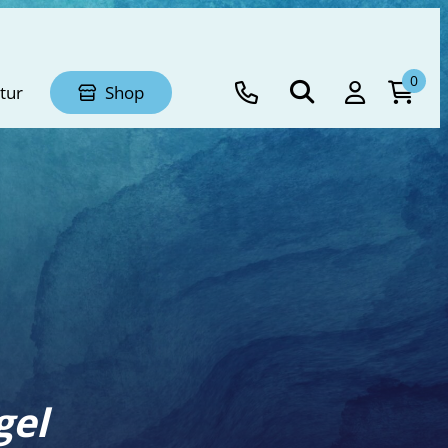
0
tur
Shop
gel