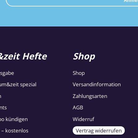
Anme
zeit Hefte
Shop
usgabe
Shop
um&zeit spezial
Versandinformation
n
Zahlungsarten
nts
AGB
Abo kündigen
Widerruf
 – kostenlos
Vertrag widerrufen