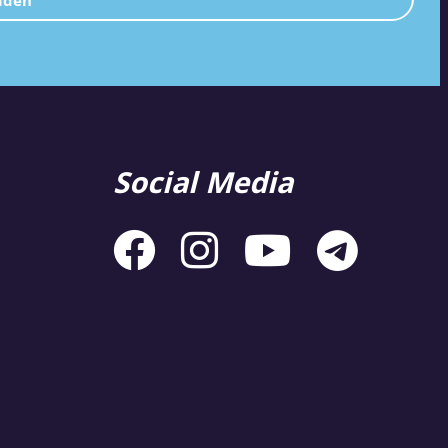
lden
Social Media