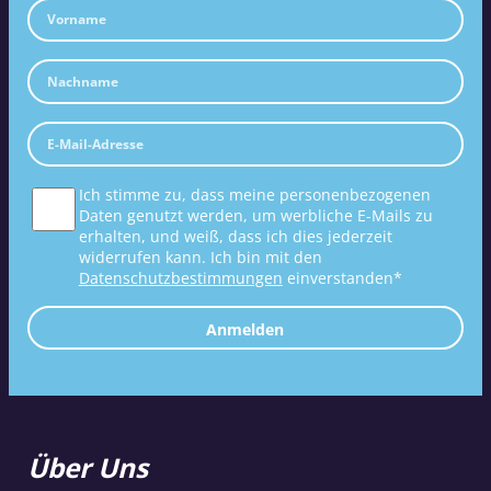
Ich stimme zu, dass meine personenbezogenen
Daten genutzt werden, um werbliche E-Mails zu
erhalten, und weiß, dass ich dies jederzeit
widerrufen kann. Ich bin mit den
Datenschutzbestimmungen
einverstanden*
Anmelden
Über Uns