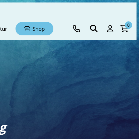
0
tur
Shop
ng