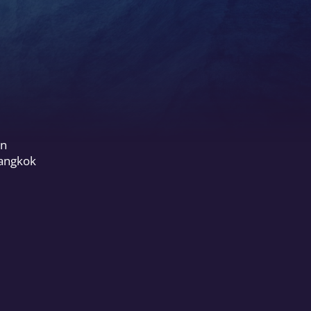
on
Bangkok