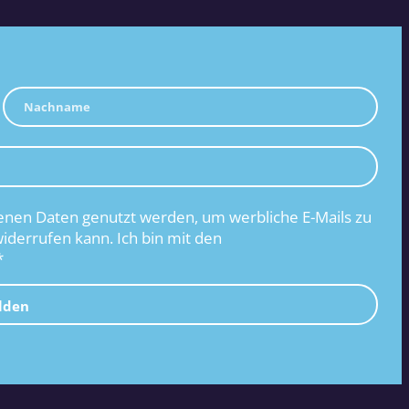
nen Daten genutzt werden, um werbliche E-Mails zu
widerrufen kann. Ich bin mit den
*
lden