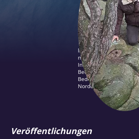
ließ mit 20 Jahren alles 
monatelangen Aufenthalte
Interesse galt insbeson
Bedeutung der Dolmen ken
Bedeutung zu ergründen 
Norddeutschland an. Kon
Veröffentlichungen