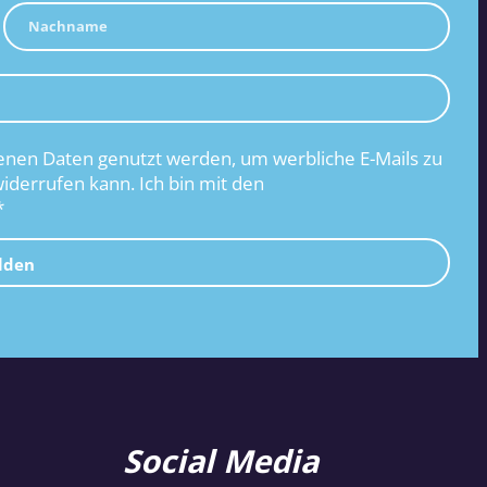
nen Daten genutzt werden, um werbliche E-Mails zu
widerrufen kann. Ich bin mit den
*
lden
Social Media