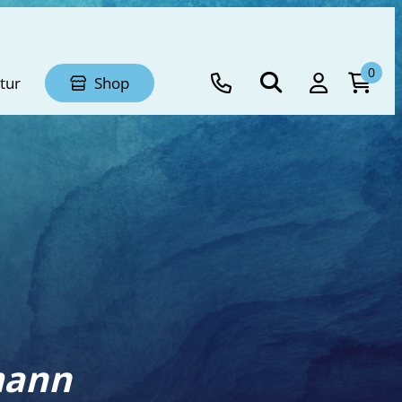
0
tur
Shop
mann