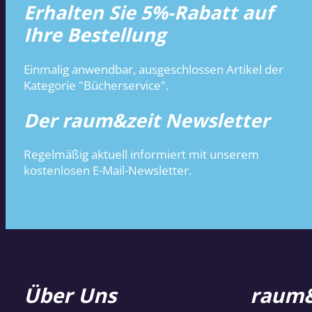
Erhalten Sie 5%-Rabatt auf
Ihre Bestellung
Einmalig anwendbar, ausgeschlossen Artikel der
Kategorie "Bücherservice".
Der raum&zeit Newsletter
Regelmäßig aktuell informiert mit unserem
kostenlosen E-Mail-Newsletter.
Über Uns
raum&