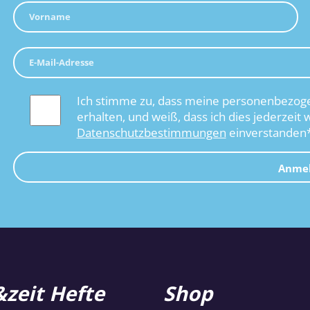
Ich stimme zu, dass meine personenbezoge
erhalten, und weiß, dass ich dies jederzeit 
Datenschutzbestimmungen
einverstanden
Anme
zeit Hefte
Shop