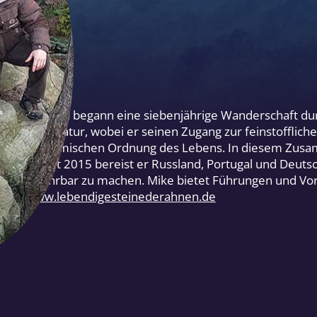
hinter sich und begann eine siebenjährige Wanderschaft d
n in der Natur, wobei er seinen Zugang zur feinstoffliche
dere der kosmischen Ordnung des Lebens. In diesem Zusa
nen. Seit 2015 bereist er Russland, Portugal und Deutsc
und erfahrbar zu machen. Mike bietet Führungen und Vor
takt:
www.lebendigesteinederahnen.de