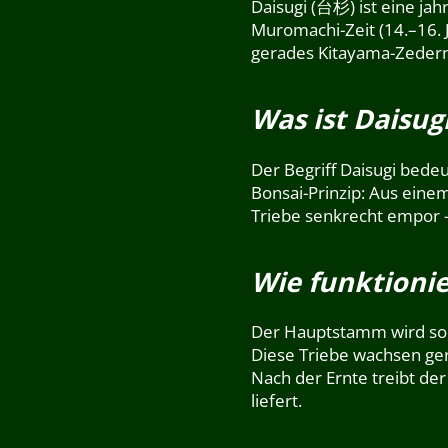
Daisugi (台杉) ist eine ja
Muromachi-Zeit (14.–16. 
gerades Kitayama-Zedern
Was ist Daisug
Der Begriff Daisugi bede
Bonsai-Prinzip: Aus eine
Triebe senkrecht empor –
Wie funktionie
Der Hauptstamm wird sorg
Diese Triebe wachsen ger
Nach der Ernte treibt de
liefert.