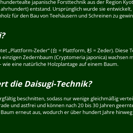
hrhundertealte japanische Forsttechnik aus der Region Kyo
Jahrhundert) entstand. Ursprünglich wurde sie entwickelt
holz für den Bau von Teehäusern und Schreinen zu gewi
i?
utet „Plattform-Zeder“ (台 = Plattform, 杉 = Zeder). Diese 
m einzigen Zedernbaum (Cryptomeria japonica) wachsen m
 wie eine natürliche Holzplantage auf einem Baum.
rt die Daisugi-Technik?
fältig beschnitten, sodass nur wenige gleichmäßig verteil
ade und astfrei und können nach 20 bis 30 Jahren geernt
r Baum erneut aus, wodurch er über hundert Jahre hinweg 