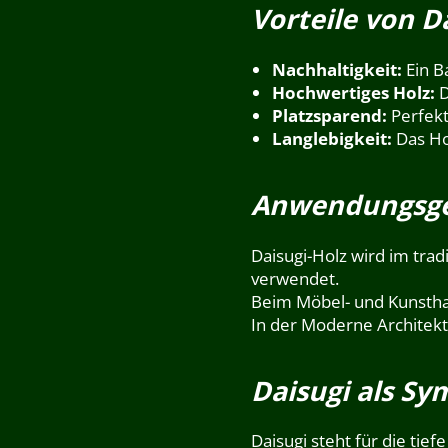
Vorteile von D
Nachhaltigkeit:
Ein B
Hochwertiges Holz:
D
Platzsparend:
Perfekt
Langlebigkeit:
Das Hol
Anwendungsgeb
Daisugi-Holz wird im tra
verwendet.
Beim Möbel- und Kunstha
In der Moderne Architekt
Daisugi als Sy
Daisugi steht für die ti