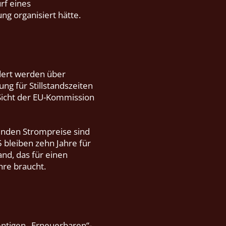
rf eines
ng organisiert hätte.
dert werden über
g für Stillstandszeiten
 Sicht der EU-Kommission
enden Strompreise sind
5 bleiben zehn Jahre für
and, das für einen
hre braucht.
ntigen „Erneuerbaren“-