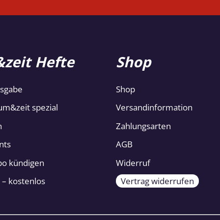
zeit Hefte
Shop
usgabe
Shop
um&zeit spezial
Versandinformation
n
Zahlungsarten
nts
AGB
Abo kündigen
Widerruf
 – kostenlos
Vertrag widerrufen