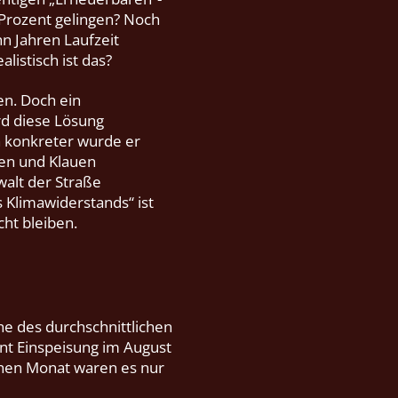
 Prozent gelingen? Noch
n Jahren Laufzeit
istisch ist das?
en. Doch ein
d diese Lösung
h konkreter wurde er
nen und Klauen
walt der Straße
s Klimawiderstands“ ist
ht bleiben.
he des durchschnittlichen
ent Einspeisung im August
ichen Monat waren es nur