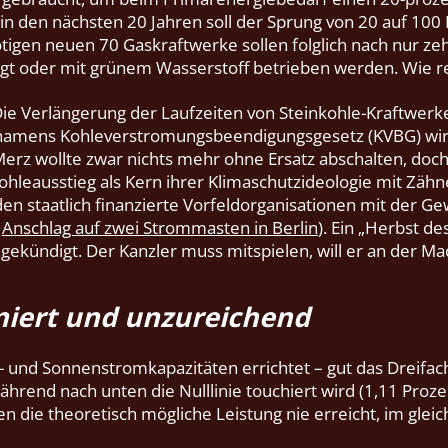
 in den nächsten 20 Jahren soll der Sprung von 20 auf 100
tigen neuen 70 Gaskraftwerke sollen folglich nach nur zeh
gt oder mit grünem Wasserstoff betrieben werden. Wie real
 Die Verlängerung der Laufzeiten von Steinkohle-Kraftwerk
namens Kohleverstromungsbeendigungsgesetz (KVBG) wir
Merz wollte zwar nichts mehr ohne Ersatz abschalten, doc
Kohleausstieg als Kern ihrer Klimaschutzideologie mit Zäh
den staatlich finanzierte Vorfeldorganisationen mit der Ge
n
Anschlag auf zwei Strommasten in Berlin
). Ein „Herbst de
ekündigt. Der Kanzler muss mitspielen, will er an der Mac
iert und unzureichend
 und Sonnenstromkapazitäten errichtet – gut das Dreifac
hrend nach unten die Nulllinie touchiert wird (1,11 Proz
en die theoretisch mögliche Leistung nie erreicht, im gle