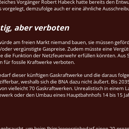
eiches Vorgänger Robert Habeck hatte bereits den Entwu
 vorgelegt, demzufolge auch er eine ähnliche Ausschreibu
tig, aber verboten
würde am freien Markt niemand bauen, sie müssen geför
der vergünstigte Gaspreise. Zudem müsste eine Vergütun
ie die Funktion der Netzfeuerwehr erfüllen könnten. Aus
en für fossile Kraftwerke verboten.
darf dieser künftigen Gaskraftwerke und die daraus folg
ifferbar, weshalb sich die BNA dazu nicht äußert. Bis 203
von vielleicht 70 Gaskraftwerken. Unrealistisch in einem L
bewerk oder den Umbau eines Hauptbahnhofs 14 bis 15 Ja
e gebraucht, um beim Primärenergiebedarf einen 20-proze