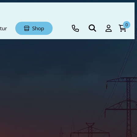
0
tur
Shop