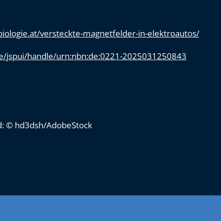
iologie.at/versteckte-magnetfelder-in-elektroautos/
.de/jspui/handle/urn:nbn:de:0221-2025031250843
ld: © hd3dsh/AdobeStock