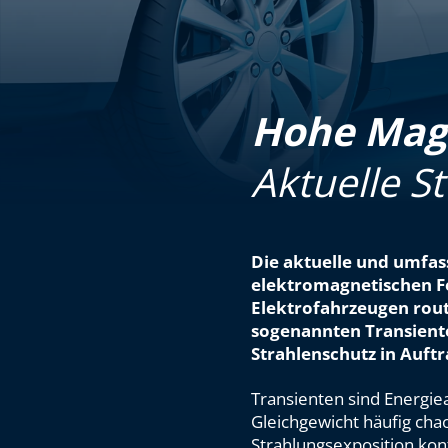
Hohe Magn
Aktuelle St
Die aktuelle und umfa
elektromagnetischen Fe
Elektrofahrzeugen rou
sogenannten Transiente
Strahlenschutz in Auft
Transienten sind Energi
Gleichgewicht häufig chao
Strahlungsexposition kont