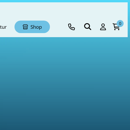
0
tur
Shop