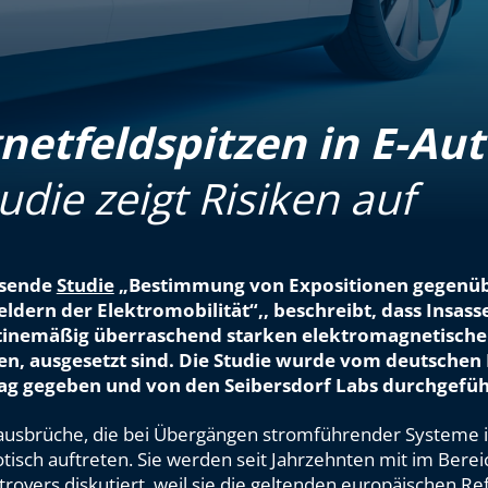
etfeldspitzen in E-Aut
udie zeigt Risiken auf
ssende
Studie
„Bestimmung von Expositionen gegenü
ldern der Elektromobilität“,, beschreibt, dass Insass
tinemäßig überraschend starken elektromagnetische
n, ausgesetzt sind. Die Studie wurde vom deutschen
rag gegeben und von den Seibersdorf Labs durchgefüh
eausbrüche, die bei Übergängen stromführender Systeme i
tisch auftreten. Sie werden seit Jahrzehnten mit im Berei
rovers diskutiert, weil sie die geltenden europäischen R