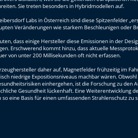
eiten. Sie treten besonders in Hybridmodellen auf.
ibersdorf Labs in Österreich sind diese Spitzenfelder „er
rupten Veränderungen wie starkem Beschleunigen oder B
ten, dass einige Hersteller diese Emissionen in der Desi
gen. Erschwerend kommt hinzu, dass aktuelle Messprotoko
er von unter 200 Millisekunden oft nicht erfassen.
rzeughersteller daher auf, Magnetfelder frühzeitig im Fa
nisch niedrige Expositionsniveaus machbar wären. Obwohl 
sundheitsrisiken einhergehen, ist die Forschung zu den 
chliche Gesundheit lückenhaft. Eine Weiterentwicklung de
m so eine Basis für einen umfassenden Strahlenschutz zu s