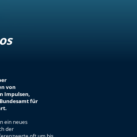
os
ber
en von
n Impulsen,
 Bundesamt für
rt.
n ein neues
ch der
eferenzwerte oft um bis