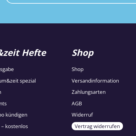
zeit Hefte
Shop
usgabe
Shop
um&zeit spezial
Versandinformation
n
Zahlungsarten
nts
AGB
Abo kündigen
Widerruf
 – kostenlos
Vertrag widerrufen