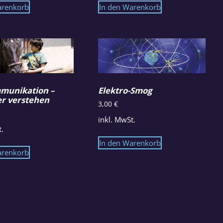
arenkorb
In den Warenkorb
munikation –
Elektro-Smog
er verstehen
3,00
€
inkl. MwSt.
t.
In den Warenkorb
arenkorb