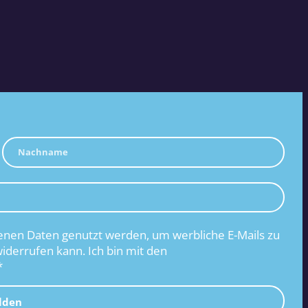
nen Daten genutzt werden, um werbliche E-Mails zu
widerrufen kann. Ich bin mit den
*
lden