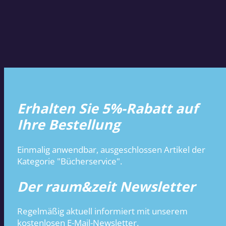
Erhalten Sie 5%-Rabatt auf
Ihre Bestellung
Einmalig anwendbar, ausgeschlossen Artikel der
Kategorie "Bücherservice".
Der raum&zeit Newsletter
Regelmäßig aktuell informiert mit unserem
kostenlosen E-Mail-Newsletter.