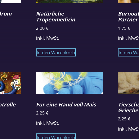
drom
Natürliche
Burnout
Tropenmedizin
Partner
2,00
€
1,75
€
inkl. MwSt.
inkl. MwS
In den Warenkorb
In den W
trolle
Für eine Hand voll Mais
Tierschu
Grieche
2,25
€
2,25
€
inkl. MwSt.
inkl. MwS
In den Warenkorb