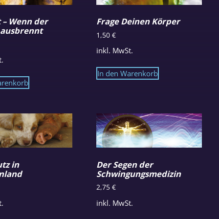
 – Wenn der
Frage Deinen Körper
 ausbrennt
1,50
€
inkl. MwSt.
t.
In den Warenkorb
arenkorb
tz in
Der Segen der
nland
Schwingungsmedizin
2,75
€
t.
inkl. MwSt.