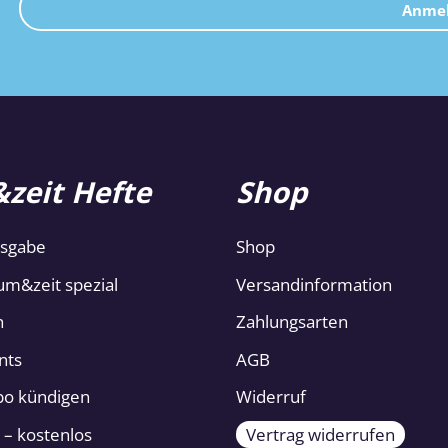
Anme
zeit Hefte
Shop
usgabe
Shop
um&zeit spezial
Versandinformation
n
Zahlungsarten
nts
AGB
Abo kündigen
Widerruf
 – kostenlos
Vertrag widerrufen