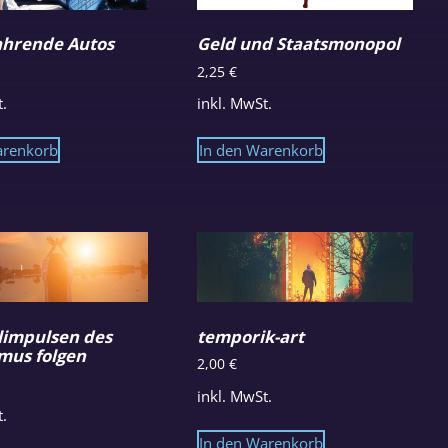
fahrende Autos
Geld und Staatsmonopol
2,25
€
t.
inkl. MwSt.
arenkorb
In den Warenkorb
limpulsen des
temporik-art
mus folgen
2,00
€
inkl. MwSt.
t.
In den Warenkorb