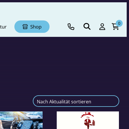
0
tur
Shop