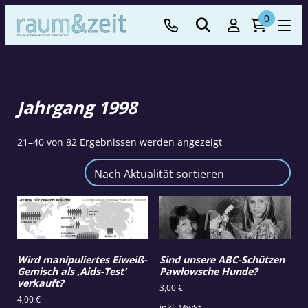
0
Jahrgang 1998
Nach
21–40 von 82 Ergebnissen werden angezeigt
Aktualität
sortiert
Wird manipuliertes Eiweiß-
Sind unsere ABC-Schützen
Gemisch als ‚Aids-Test‘
Pawlowsche Hunde?
verkauft?
3,00
€
4,00
€
inkl. MwSt.