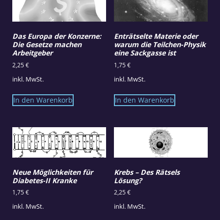
Das Europa der Konzerne:
Enträtselte Materie oder
Die Gesetze machen
warum die Teilchen-Physik
Arbeitgeber
eine Sackgasse ist
2,25
€
1,75
€
inkl. MwSt.
inkl. MwSt.
In den Warenkorb
In den Warenkorb
Neue Möglichkeiten für
Krebs – Des Rätsels
Diabetes-II Kranke
Lösung?
1,75
€
2,25
€
inkl. MwSt.
inkl. MwSt.