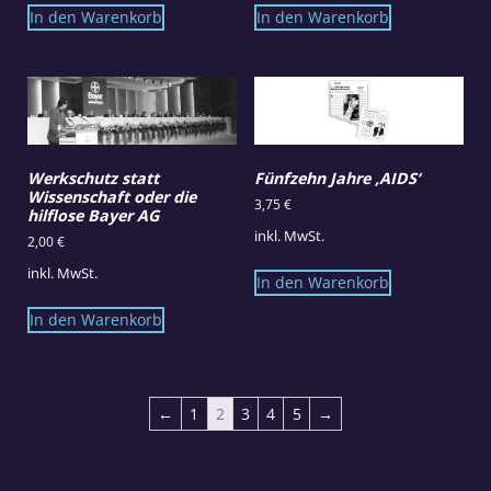
In den Warenkorb
In den Warenkorb
Werkschutz statt
Fünfzehn Jahre ‚AIDS‘
Wissenschaft oder die
3,75
€
hilflose Bayer AG
inkl. MwSt.
2,00
€
inkl. MwSt.
In den Warenkorb
In den Warenkorb
←
1
2
3
4
5
→