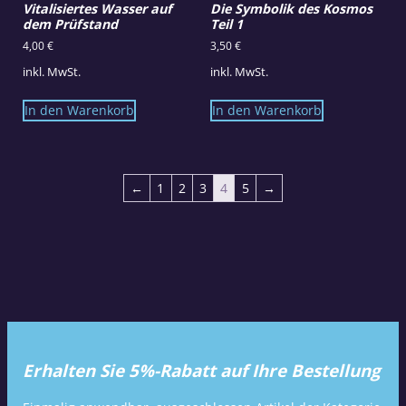
Vitalisiertes Wasser auf
Die Symbolik des Kosmos
dem Prüfstand
Teil 1
4,00
€
3,50
€
inkl. MwSt.
inkl. MwSt.
In den Warenkorb
In den Warenkorb
←
1
2
3
4
5
→
Erhalten Sie 5%-Rabatt auf Ihre Bestellung