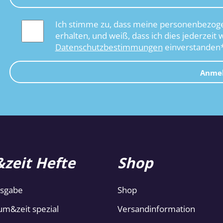
Ich stimme zu, dass meine personenbezoge
erhalten, und weiß, dass ich dies jederzeit 
Datenschutzbestimmungen
einverstanden
Anme
zeit Hefte
Shop
usgabe
Shop
um&zeit spezial
Versandinformation