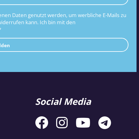
nen Daten genutzt werden, um werbliche E-Mails zu
widerrufen kann. Ich bin mit den
*
lden
Social Media