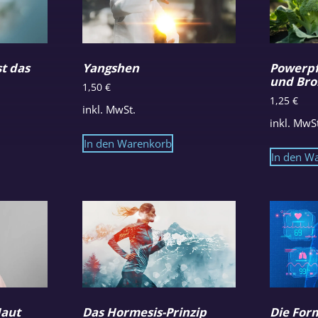
st das
Yangshen
Powerpf
und Bro
1,50
€
1,25
€
inkl. MwSt.
inkl. MwS
In den Warenkorb
In den W
Haut
Das Hormesis-Prinzip
Die For