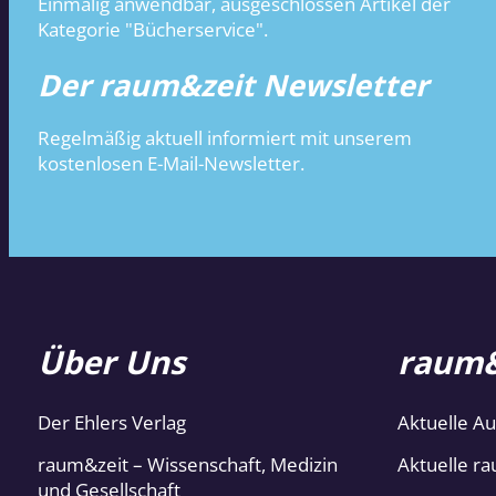
Einmalig anwendbar, ausgeschlossen Artikel der
Kategorie "Bücherservice".
Der raum&zeit Newsletter
Regelmäßig aktuell informiert mit unserem
kostenlosen E-Mail-Newsletter.
Über Uns
raum&
Der Ehlers Verlag
Aktuelle A
raum&zeit – Wissenschaft, Medizin
Aktuelle ra
und Gesellschaft