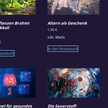
lanzen Brahmi
Altern als Geschenk
kkoli
1,50
€
inkl. MwSt.
t.
In den Warenkorb
arenkorb
mel für gesundes
Die Sauerstoff-