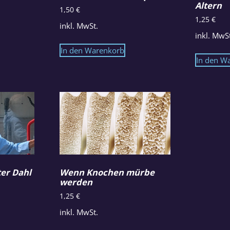
Altern
1,50
€
1,25
€
inkl. MwSt.
inkl. MwS
In den Warenkorb
In den W
er Dahl
Wenn Knochen mürbe
werden
1,25
€
inkl. MwSt.