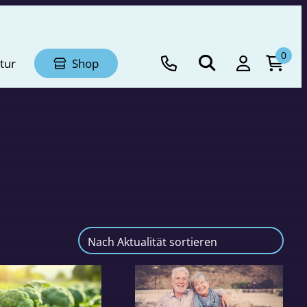
0
tur
Shop