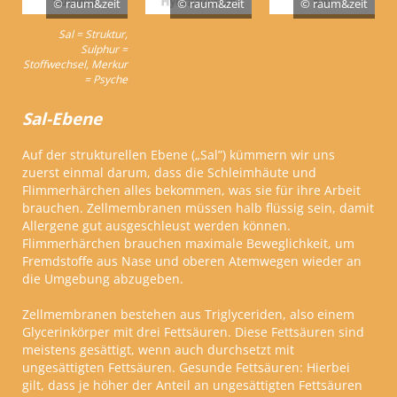
© raum&zeit
© raum&zeit
© raum&zeit
Sal = Struktur,
Sulphur =
Stoffwechsel, Merkur
= Psyche
Sal-Ebene
Auf der strukturellen Ebene (
„
Sal
”
) kümmern wir uns
zuerst einmal darum, dass die Schleimhäute und
Flimmerhärchen alles bekommen, was sie für ihre Arbeit
brauchen. Zellmembranen müssen halb flüssig sein, damit
Allergene gut ausgeschleust werden können.
Flimmerhärchen brauchen maximale Beweglichkeit, um
Fremdstoffe aus Nase und oberen Atemwegen wieder an
die Umgebung abzugeben.
Zellmembranen bestehen aus Triglyceriden, also einem
Glycerinkörper mit drei Fettsäuren. Diese Fettsäuren sind
meistens gesättigt, wenn auch durchsetzt mit
ungesättigten Fettsäuren.
Gesunde Fettsäuren:
Hierbei
gilt, dass je höher der Anteil an ungesättigten Fettsäuren