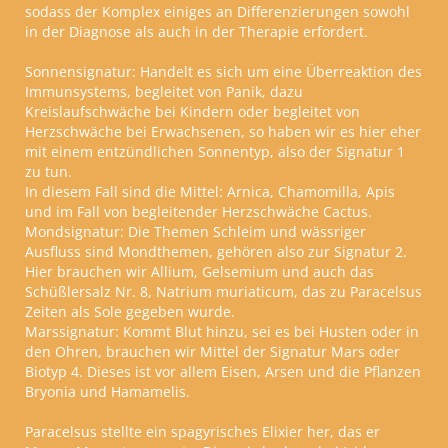
sodass der Komplex einiges an Differenzierungen sowohl
in der Diagnose als auch in der Therapie erfordert.
Sonnensignatur:
Handelt es sich um eine Überreaktion des
Immunsystems, begleitet von Panik, dazu
Kreislaufschwäche bei Kindern oder begleitet von
Herzschwäche bei Erwachsenen, so haben wir es hier eher
mit einem entzündlichen Sonnentyp, also der Signatur 1
zu tun.
In diesem Fall sind die Mittel: Arnica, Chamomilla, Apis
und im Fall von begleitender Herzschwäche Cactus.
Mondsignatur:
Die Themen Schleim und wässriger
Ausfluss sind Mondthemen, gehören also zur Signatur 2.
Hier brauchen wir Allium, Gelsemium und auch das
Schüßlersalz Nr. 8, Natrium muriaticum, das zu Paracelsus
Zeiten als Sole gegeben wurde.
Marssignatur:
Kommt Blut hinzu, sei es bei Husten oder in
den Ohren, brauchen wir Mittel der Signatur Mars oder
Biotyp 4. Dieses ist vor allem Eisen, Arsen und die Pflanzen
Bryonia und Hamamelis.
Paracelsus stellte ein spagyrisches Elixier her, das er