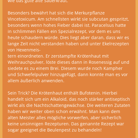
wie das gute alte Sauerkraut.
Besonders bewährt hat sich die Merkurpflanze
Vincetoxicum. Am schnellsten wirkt sie subcutan gespritzt,
besonders wenn hohes Fieber dabei ist. Paracelsus hatte
in schlimmen Fällen ein Spezialrezept, vor dem es uns
heute schaudern würde. Dies liegt aber daran, dass wir es
lange Zeit nicht verstanden haben und unter Ekelrezepten
von Hexenmeis-
tern einordneten. Er zerstampfte Krötenhaut mit
Weihrauchpulver, löste dieses dann in Rosenessig auf und
siedete es zu einem Brei. Diesem wurde noch Kampher
und Schwefelpulver hinzugefügt, dann konnte man es vor
allem äußerlich anwenden.
Sein Trick? Die Krötenhaut enthält Bufotenin. Hierbei
handelt sich um ein Alkaloid, das noch stärker antiseptisch
wirkt als die Nachtschattengewächse. Die weiteren Zutaten
haben wir weiter oben schon erwähnt. Man kann dem
alten Meister alles mögliche vorwerfen, aber sicherlich
keine unsinnigen Rezepturen. Das genannte Rezept war
sogar geeignet die Beulenpest zu behandeln!