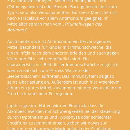
Zusatzinfekte vorliegen, seien es Chlamydien, CMV
(Cytomegalievirus) oder Epstein-Barr, gehören eher zum
Typ 5, sind also Venuspatienten.
Für diese Menschen ist
nach Paracelsus vor allem Antimonium geeignet. Im
Mittelalter sprach man vom
„
Triumphwagen des
Antimons
”
.
Auch heute noch ist Antimonium ein hervorragendes
Mittel besonders für Kinder mit Immunschwäche, die
einen Infekt nach dem anderen erleiden und auch gegen
Viren und Pilze sehr empfindlich sind. Ein
charakteristisches Bild dieser Immunschwäche zeigt sich,
wenn zusätzlich zum Prozess Warzen oder
„Fieberbläschen“ auftreten: Das Immunsystem zeigt so
seine Überlastung an.
Außerdem ist auch hier Arsenicum
album ein gutes Mittel, zusammen mit den Venuspflanzen
Storchschnabel oder Pelargonium.
Jupitersignatur:
Haben wir den Eindruck, dass die
Atembeschwerden mit Schwierigkeiten bei der Steuerung
durch Hypothalamus und Hypophyse oder schlechter
Entgiftung zusammenhängen, geben wir etwas zur
Leberunterstützung wie Mariendistel oder Schöllkraut.