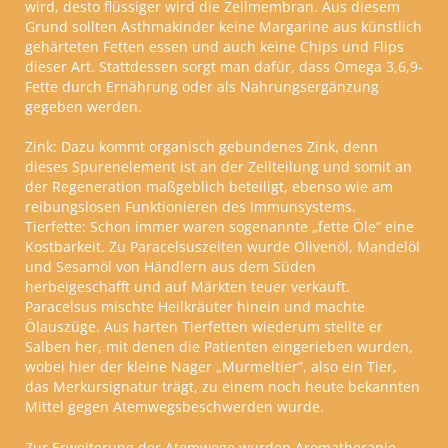
wird, desto flüssiger wird die Zellmembran. Aus diesem
Grund sollten Asthmakinder keine Margarine aus künstlich
gehärteten Fetten essen und auch keine Chips und Flips
dieser Art. Stattdessen sorgt man dafür, dass Omega 3,6,9-
Fette durch Ernährung oder als Nahrungsergänzung
gegeben werden.
Zink:
Dazu kommt organisch gebundenes Zink, denn
dieses Spurenelement ist an der Zellteilung und somit an
der Regeneration maßgeblich beteiligt, ebenso wie am
reibungslosen Funktionieren des Immunsystems.
Tierfette:
Schon immer waren sogenannte
„
fette Öle
”
eine
Kostbarkeit. Zu Paracelsuszeiten wurde Olivenöl, Mandelöl
und Sesamöl von Händlern aus dem Süden
herbeigeschafft und auf Märkten teuer verkauft.
Paracelsus mischte Heilkräuter hinein und machte
Ölauszüge. Aus harten Tierfetten wiederum stellte er
Salben her, mit denen die Patienten eingerieben wurden,
wobei hier der kleine Nager
„
Murmeltier
”
, also ein Tier,
das Merkursignatur trägt, zu einem noch heute bekannten
Mittel gegen Atemwegsbeschwerden wurde.
Zur Erweiterung der Atemwege wurden Aromatherapie