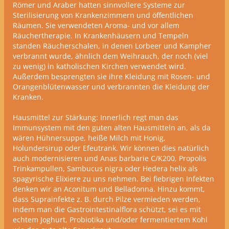
R
ömer und Araber hatten sinnvollere Systeme zur
Sterilisierung von Krankenzimmern und öffentlichen
Räumen. Sie verwendeten Aroma- und vor allem
Räuchertherapie. In Krankenhäusern und Tempeln
standen Räucherschalen, in denen Lorbeer und Kampher
verbrannt wurde, ähnlich dem Weihrauch, der noch (viel
zu wenig) in katholischen Kirchen verwendet wird.
Außerdem besprengten sie ihre Kleidung mit Rosen- und
Orangenblütenwasser und verbrannten die Kleidung der
Kranken.
Hausmittel zur Stärkung: Innerlich regt man das
Immunsystem mit den guten alten Hausmitteln an, als da
wären Hühnersuppe, heiße Milch mit Honig,
Holundersirup oder Efeutrank. Wir können dies natürlich
auch modernisieren und Anas barbarie C/K200, Propolis
Trinkampullen, Sambucus nigra oder Hedera helix als
spagyrische Elixiere zu uns nehmen. Bei fiebrigen Infekten
denken wir an Aconitum und Belladonna.
Hinzu kommt,
dass Suprainfekte z. B. durch Pilze vermieden werden,
indem man die Gastrointestinalflora schützt, sei es mit
echtem Joghurt, Probiotika und/oder fermentiertem Kohl