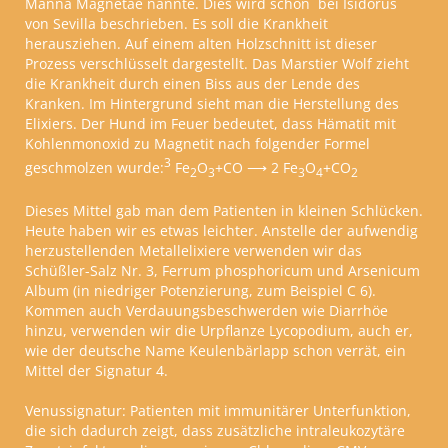
Manna Magnetae nannte. Dies wird schon
bei Isidorus
von Sevilla beschrieben. Es soll die Krankheit
herausziehen. Auf einem alten Holzschnitt ist dieser
Prozess verschlüsselt dargestellt. Das Marstier Wolf zieht
die Krankheit durch einen Biss aus der Lende des
Kranken. Im Hintergrund sieht man die Herstellung des
Elixiers. Der Hund im Feuer bedeutet, dass Hämatit mit
Kohlenmonoxid zu Magnetit nach folgender Formel
3
geschmolzen wurde:
Fe
O
+CO
⟶
2 Fe
O
+CO
2
3
3
4
2
Dieses Mittel gab man dem Patienten in kleinen Schlücken.
Heute haben wir es etwas leichter. Anstelle der aufwendig
herzustellenden Metallelixiere verwenden wir das
Schüßler-Salz Nr. 3, Ferrum phosphoricum und Arsenicum
Album (in niedriger Potenzierung, zum Beispiel C 6).
Kommen auch Verdauungsbeschwerden wie Diarrhöe
hinzu, verwenden wir die Urpflanze Lycopodium, auch er,
wie der deutsche Name Keulenbärlapp schon verrät, ein
Mittel der Signatur 4.
Venussignatur:
Patienten mit immunitärer Unterfunktion,
die sich dadurch zeigt, dass zusätzliche intraleukozytäre