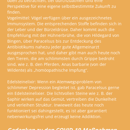
oben zu betrachten, tief durchzuatmen und eine
Perspektive für eine eigene selbstbestimmte Zukunft zu
finden.
Vogelmittel:
Vögel verfügen über ein ausgezeichnetes
Immunsystem. Die entsprechenden Stoffe befinden sich in
der Leber und der Bürzeldrüse. Daher kommt auch die
Empfehlung mit der Hühnerbrühe, die von Hildegard von
Bingen, über Paracelsus bis zur Entdeckung des
Antibiotikums nahezu jeder gute Allgemeinarzt
ausgesprochen hat, und daher gibt man auch heute noch
den Tieren, die am schlimmsten durch Grippe bedroht
sind, wie z. B. den Pferden, Anas barbarie (von der
Wildente) als „homöopathische Impfung“.
Edelsteinelixir:
Wenn ein Atemwegsproblem von
schlimmer Depression begleitet ist, gab Paracelsus gerne
ein Edelsteinelixier. Die lichtvollen Steine wie z. B. der
Saphir wirken auf das Gemüt, vertreiben die Dunkelheit
und verleihen Struktur. Inwieweit das heute noch
funktioniert sei dahingestellt, es ist aber garantiert
nebenwirkungsfrei und erzeugt keine Addiktion.
Gedanken zu den COVID-19-Maßnahmen