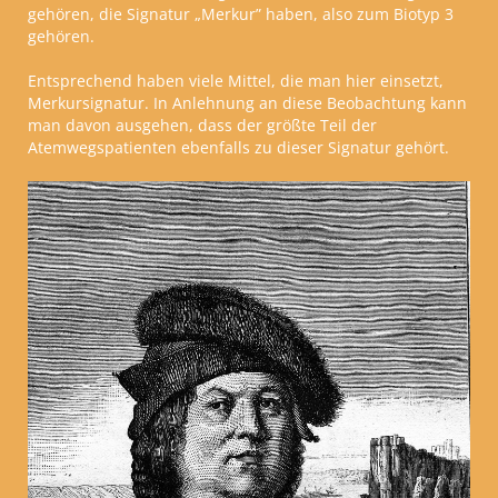
gehören, die Signatur
„
Merkur
”
haben, also zum Biotyp 3
gehören.
Entsprechend haben viele Mittel, die man hier einsetzt,
Merkursignatur. In Anlehnung an diese Beobachtung kann
man davon ausgehen, dass der größte Teil der
Atemwegspatienten ebenfalls zu dieser Signatur gehört.