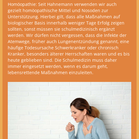
Homöopathie: Seit Hahnemann verwenden wir auch
gezielt homöopathische Mittel und Nosoden zur
Unterstützung. Hierbei gilt, dass alle Maßnahmen auf
biologischer Basis innerhalb weniger Tage Erfolg zeigen
sollten, sonst müssen sie schulmedizinisch ergänzt
werden.
Wir dürfen nicht vergessen, dass die Infekte der
Atemwege, früher auch Lungenentzündung genannt, eine
häufige Todesursache Schwerkranker oder chronisch
Kranker, besonders älterer Herrschaften waren und es bis
heute geblieben sind. Die Schulmedizin muss daher
immer eingesetzt werden, wenn es darum geht,
lebensrettende Maßnahmen einzuleiten.