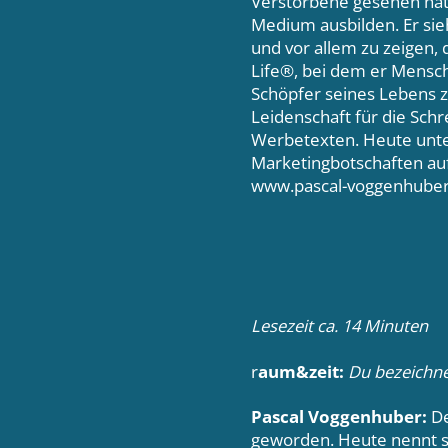
Verstorbene gesehen hat,
Medium ausbilden. Er sie
und vor allem zu zeigen, 
Life®, bei dem er Mens
Schöpfer seines Lebens 
Leidenschaft für die Sch
Werbetexten. Heute unter
Marketingbotschaften auf
www.pascal-voggenhuber.
Lesezeit ca. 14 Minuten
r
aum&zeit:
Du bezeichne
Pascal Voggenhuber:
De
geworden. Heute nennt si