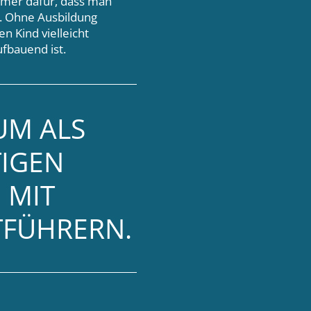
mmer dafür, dass man
. Ohne Ausbildung
n Kind vielleicht
ufbauend ist.
UM ALS
TIGEN
 MIT
TFÜHRERN.