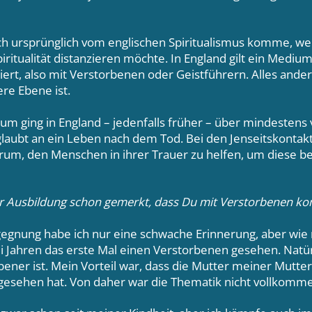
ich ursprünglich vom englischen Spiritualismus komme, wei
iritualität distanzieren möchte. In England gilt ein Mediu
rt, also mit Verstorbenen oder Geistführern. Alles andere
re Ebene ist.
 ging in England – jedenfalls früher – über mindestens vi
glaubt an ein Leben nach dem Tod. Bei den Jenseitskontakt
rum, den Menschen in ihrer Trauer zu helfen, um diese be
er Ausbildung schon gemerkt, dass Du mit Verstorbenen k
gegnung habe ich nur eine schwache Erinnerung, aber wie
ei Jahren das erste Mal einen Verstorbenen gesehen. Natürl
rbener ist. Mein Vorteil war, dass die Mutter meiner Mutt
gesehen hat. Von daher war die Thematik nicht vollkomm