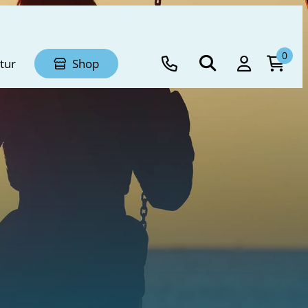
0
tur
Shop