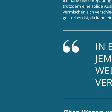
Ich habe diese Begabung 
trotzdem eine solide Au
vermischen sich verschied
gestorben ist, da kann ei
IN 
JEM
WEL
VE