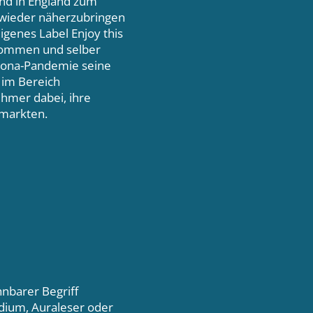
und in England zum
t wieder näherzubringen
igenes Label Enjoy this
kommen und selber
rona-Pandemie seine
 im Bereich
ehmer dabei, ihre
rmarkten.
hnbarer Begriff
dium, Auraleser oder