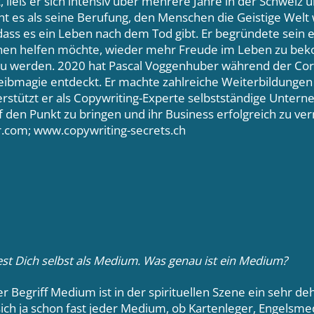
 ließ er sich intensiv über mehrere Jahre in der Schweiz 
ht es als seine Berufung, den Menschen die Geistige Wel
dass es ein Leben nach dem Tod gibt. Er begründete sein e
chen helfen möchte, wieder mehr Freude im Leben zu be
zu werden. 2020 hat Pascal Voggenhuber während der Co
reibmagie entdeckt. Er machte zahlreiche Weiterbildungen
stützt er als Copywriting-Experte selbstständige Untern
 den Punkt zu bringen und ihr Business erfolgreich zu ve
com; www.copywriting-secrets.ch
st Dich selbst als Medium. Was genau ist ein Medium?
r Begriff Medium ist in der spirituellen Szene ein sehr de
ch ja schon fast jeder Medium, ob Kartenleger, Engelsme