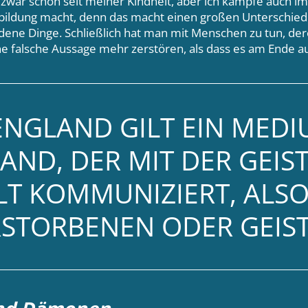
zwar schon seit meiner Kindheit, aber ich kämpfe auch i
sbildung macht, denn das macht einen großen Unterschied
ene Dinge. Schließlich hat man mit Menschen zu tun, dere
ne falsche Aussage mehr zerstören, als dass es am Ende a
ENGLAND GILT EIN MEDI
AND, DER MIT DER GEIS
T KOMMUNIZIERT, ALSO
RSTORBENEN ODER GEIS