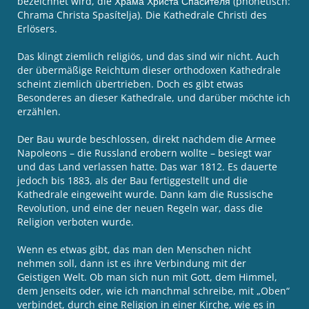
bezeichnet wird, die Храма Христа Спасителя (phonetisch:
Chrama Christa Spasítelja). Die Kathedrale Christi des
Erlösers.
Das klingt ziemlich religiös, und das sind wir nicht. Auch
der übermäßige Reichtum dieser orthodoxen Kathedrale
scheint ziemlich übertrieben. Doch es gibt etwas
Besonderes an dieser Kathedrale, und darüber möchte ich
erzählen.
Der Bau wurde beschlossen, direkt nachdem die Armee
Napoleons – die Russland erobern wollte – besiegt war
und das Land verlassen hatte. Das war 1812. Es dauerte
jedoch bis 1883, als der Bau fertiggestellt und die
Kathedrale eingeweiht wurde. Dann kam die Russische
Revolution, und eine der neuen Regeln war, dass die
Religion verboten wurde.
Wenn es etwas gibt, das man den Menschen nicht
nehmen soll, dann ist es ihre Verbindung mit der
Geistigen Welt. Ob man sich nun mit Gott, dem Himmel,
dem Jenseits oder, wie ich manchmal schreibe, mit „Oben“
verbindet, durch eine Religion in einer Kirche, wie es in