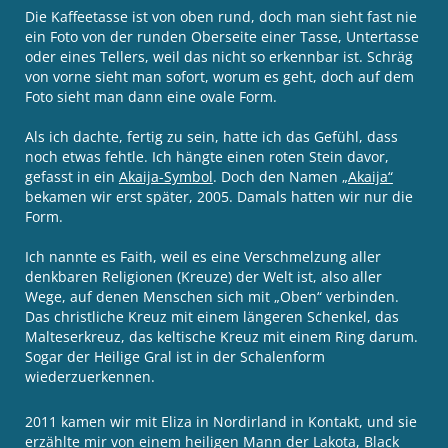
Die Kaffeetasse ist von oben rund, doch man sieht fast nie
ein Foto von der runden Oberseite einer Tasse, Untertasse
oder eines Tellers, weil das nicht so erkennbar ist. Schräg
von vorne sieht man sofort, worum es geht, doch auf dem
Foto sieht man dann eine ovale Form.
Als ich dachte, fertig zu sein, hatte ich das Gefühl, dass
noch etwas fehtle. Ich hängte einen roten Stein davor,
gefasst in ein
Akaija-Symbol
. Doch den Namen
„Akaija“
bekamen wir erst später, 2005. Damals hatten wir nur die
Form.
Ich nannte es Faith, weil es eine Verschmelzung aller
denkbaren Religionen (Kreuze) der Welt ist, also aller
Wege, auf denen Menschen sich mit „Oben“ verbinden.
Das christliche Kreuz mit einem längeren Schenkel, das
Malteserkreuz, das keltische Kreuz mit einem Ring darum.
Sogar der Heilige Gral ist in der Schalenform
wiederzuerkennen.
2011 kamen wir mit Eliza in Nordirland in Kontakt, und sie
erzählte mir von einem heiligen Mann der Lakota, Black