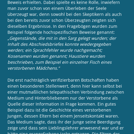
Beweis erhielten. Dabei spielte es keine Rolle, inwiefern
man zuvor schon von einem Überleben der Seele
überzeugt war, denn sowohl bei den Skeptikern als auch
bei den bereits zuvor schon Überzeugten zeigten sich
dieselben Ergebnisse. In den Fragebögen wurden zum
Beispiel folgende hochspezifischen Beweise genannt:
„Gegenstände, die mit in den Sarg gelegt wurden; der
Inhalt des Abschiedsbriefes konnte wiedergegeben
werden; ein Sprachfehler wurde nachgemacht;
Kosenamen wurden genannt; Haustiere wurden
beschrieben, zum Beispiel ein einzelner Fisch eines
verstorbenen Mädchens.“
Die erst nachträglich verifizierbaren Botschaften haben
einen besonderen Stellenwert, denn hier kann selbst bei
einer mutmaßlichen telepathischen Verbindung zwischen
Medium und Hinterbliebenem nur der Verstorbene als
Quelle dieser Information in Frage kommen. Ein gutes
Beispiel dazu ist die Geschichte eines verstorbenen
Jungen, dessen Eltern bei einem Jenseitskontakt waren.
Das Medium sagte, dass ihr der Junge seine Beerdigung
zeige und dass sein Lieblingslehrer anwesend war und er
hätte eine orangefarbene Jacke getragen. Die Eltern des