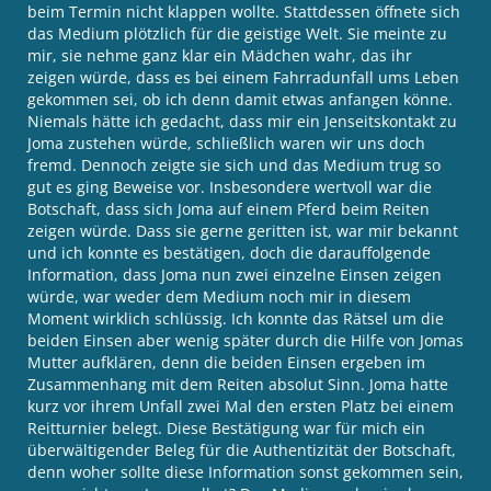
beim Termin nicht klappen wollte. Stattdessen öffnete sich
das Medium plötzlich für die geistige Welt. Sie meinte zu
mir, sie nehme ganz klar ein Mädchen wahr, das ihr
zeigen würde, dass es bei einem Fahrradunfall ums Leben
gekommen sei, ob ich denn damit etwas anfangen könne.
Niemals hätte ich gedacht, dass mir ein Jenseitskontakt zu
Joma zustehen würde, schließlich waren wir uns doch
fremd. Dennoch zeigte sie sich und das Medium trug so
gut es ging Beweise vor. Insbesondere wertvoll war die
Botschaft, dass sich Joma auf einem Pferd beim Reiten
zeigen würde. Dass sie gerne geritten ist, war mir bekannt
und ich konnte es bestätigen, doch die darauffolgende
Information, dass Joma nun zwei einzelne Einsen zeigen
würde, war weder dem Medium noch mir in diesem
Moment wirklich schlüssig. Ich konnte das Rätsel um die
beiden Einsen aber wenig später durch die Hilfe von Jomas
Mutter aufklären, denn die beiden Einsen ergeben im
Zusammenhang mit dem Reiten absolut Sinn. Joma hatte
kurz vor ihrem Unfall zwei Mal den ersten Platz bei einem
Reitturnier belegt. Diese Bestätigung war für mich ein
überwältigender Beleg für die Authentizität der Botschaft,
denn woher sollte diese Information sonst gekommen sein,