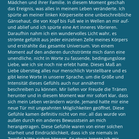
Mädchen und ihrer Familie. In diesem Moment geschah
das Ereignis, was alles in meinem Leben veränderte. Ich
spürte an meiner linken Körperseite eine unbeschreibliche
Gänsehaut, die von Kopf bis Fuß wie in Wellen an mir auf-
und ablief und ich spürte eine Art inneres Vibrieren.
Daraufhin nahm ich ein wundervolles Licht wahr, es
strömte gefühlt aus jeder einzelnen Zelle meines Körpers
und erstrahlte das gesamte Universum. Von einem
Moment auf den anderen durchströmte mich dann eine
unendliche, nicht in Worte zu fassende, bedingungslose
Liebe, wie ich sie noch nie erlebt hatte. Dieses Maß an
Liebe überstieg alles nur menschlich Vorstellbare und es
gibt keine Worte in unserer Sprache, um die Größe und
Intensität dieses Gefühls auch nur annähernd
beschreiben zu können. Mir liefen vor Freude die Tränen
herunter und in diesem Moment war mir sofort klar, dass
sich mein Leben verändern würde. Jemand hatte mir eine
neue Tür mit ungeahnten Möglichkeiten geöffnet. Diese
Gefühle kamen definitiv nicht von mir, all das wurde von
außen durch ein anderes Bewusstsein an mich
herangetragen. Diese Gefühle waren von einer solchen
Klarheit und Eindrücklichkeit, dass ich sie niemals in
Zweifel hätte ziehen können. So etwas konnte ich mir