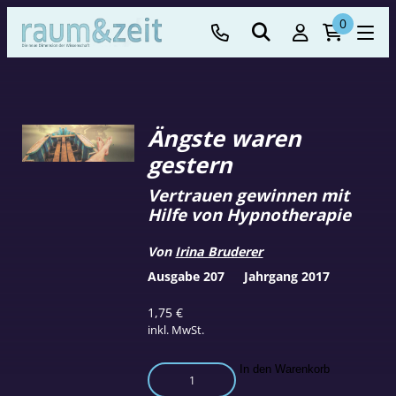
0
Ängste waren
gestern
Vertrauen gewinnen mit
Hilfe von Hypnotherapie
Von
Irina Bruderer
Ausgabe 207
Jahrgang 2017
1,75
€
inkl. MwSt.
Ängste
In den Warenkorb
waren