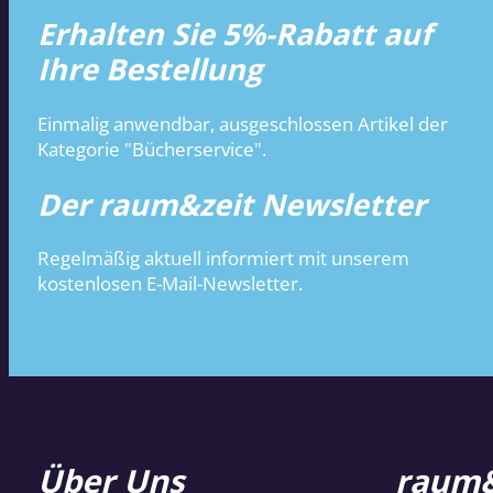
Erhalten Sie 5%-Rabatt auf
Ihre Bestellung
Einmalig anwendbar, ausgeschlossen Artikel der
Kategorie "Bücherservice".
Der raum&zeit Newsletter
Regelmäßig aktuell informiert mit unserem
kostenlosen E-Mail-Newsletter.
Über Uns
raum&