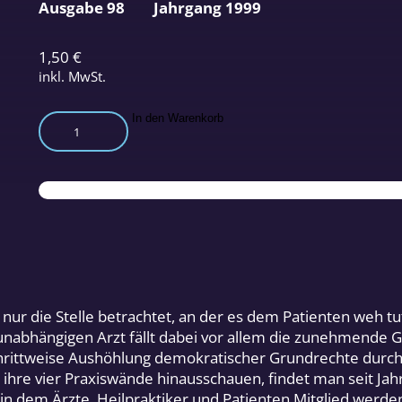
Ausgabe 98
Jahrgang 1999
1,50
€
inkl. MwSt.
Ärzte
In den Warenkorb
gründen
Partei
„Unser
Aufbruch“
für
mehr
Bürgerrechte
Menge
ht nur die Stelle betrachtet, an der es dem Patienten weh
unabhängigen Arzt fällt dabei vor allem die zunehmende 
schrittweise Aushöhlung demokratischer Grundrechte durch
 ihre vier Praxiswände hinausschauen, findet man seit J
 in dem Ärzte, Heilpraktiker und Patienten Mitglied werde