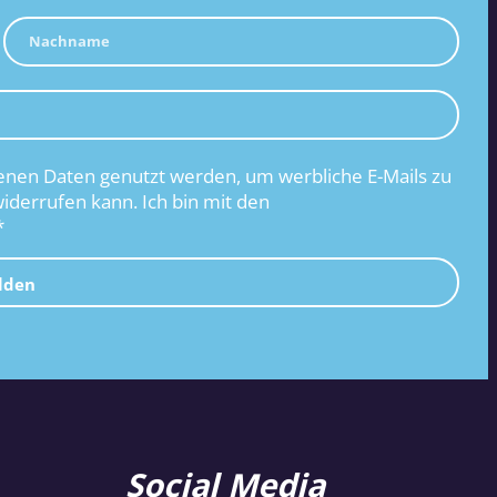
nen Daten genutzt werden, um werbliche E-Mails zu
widerrufen kann. Ich bin mit den
*
lden
Social Media