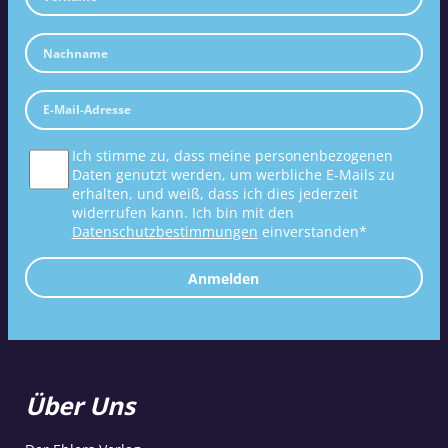
Ich stimme zu, dass meine personenbezogenen
Daten genutzt werden, um werbliche E-Mails zu
erhalten, und weiß, dass ich dies jederzeit
widerrufen kann. Ich bin mit den
Datenschutzbestimmungen
einverstanden*
Anmelden
Über Uns