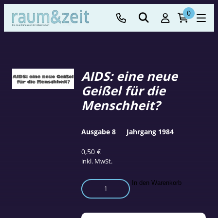
0
AIDS: eine neue
Geißel für die
Menschheit?
Ausgabe 8
Jahrgang 1984
0,50
€
inkl. MwSt.
AIDS:
In den Warenkorb
eine
neue
Geißel