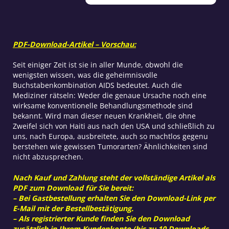
für
die
Menschheit?
Menge
PDF-Download-Artikel – Vorschau:
Seit einiger Zeit ist sie in aller Munde, obwohl die
wenigsten wissen, was die geheimnisvolle
Buchstabenkombination AIDS bedeutet. Auch die
Mediziner rätseln: Weder die genaue Ursache noch eine
wirksame konventionelle Behandlungsmethode sind
bekannt. Wird man dieser neuen Krankheit, die ohne
Zweifel sich von Haiti aus nach den USA und schließlich zu
uns, nach Europa, ausbreitete, auch so machtlos gegenu
berstehen wie gewissen Tumorarten? Ähnlichkeiten sind
nicht abzusprechen.
Nach Kauf und Zahlung steht der vollständige Artikel als
PDF zum Download für Sie bereit:
– Bei Gastbestellung erhalten Sie den Download-Link per
E-Mail mit der Bestellbestätigung.
– Als registrierter Kunde finden Sie den Download
zusätzlich in Ihrem Kundenkonto (bis zu 10 Downloads