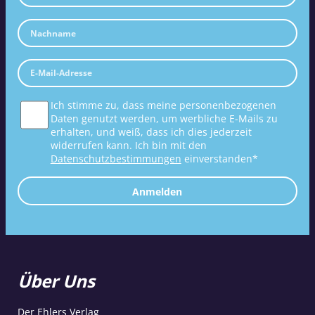
Ich stimme zu, dass meine personenbezogenen
Daten genutzt werden, um werbliche E-Mails zu
erhalten, und weiß, dass ich dies jederzeit
widerrufen kann. Ich bin mit den
Datenschutzbestimmungen
einverstanden*
Anmelden
Über Uns
Der Ehlers Verlag