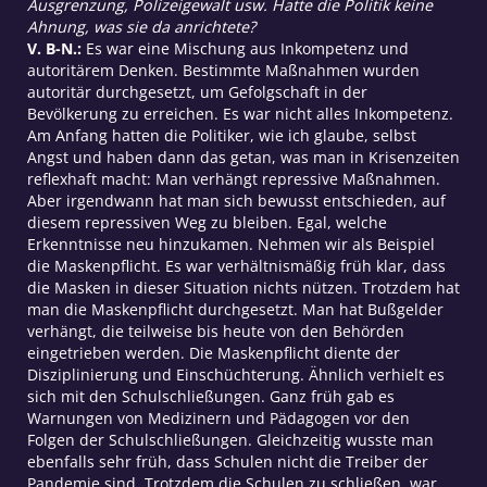
Ausgrenzung, Polizeigewalt usw. Hatte die Politik keine
Ahnung, was sie da anrichtete?
V. B-N.:
Es war eine Mischung aus Inkompetenz und
autoritärem Denken. Bestimmte Maßnahmen wurden
autoritär durchgesetzt, um Gefolgschaft in der
Bevölkerung zu erreichen. Es war nicht alles Inkompetenz.
Am Anfang hatten die Politiker, wie ich glaube, selbst
Angst und haben dann das getan, was man in Krisenzeiten
reflexhaft macht: Man verhängt repressive Maßnahmen.
Aber irgendwann hat man sich bewusst entschieden, auf
diesem repressiven Weg zu bleiben. Egal, welche
Erkenntnisse neu hinzukamen. Nehmen wir als Beispiel
die Maskenpflicht. Es war verhältnismäßig früh klar, dass
die Masken in dieser Situation nichts nützen. Trotzdem hat
man die Maskenpflicht durchgesetzt. Man hat Bußgelder
verhängt, die teilweise bis heute von den Behörden
eingetrieben werden. Die Maskenpflicht diente der
Disziplinierung und Einschüchterung. Ähnlich verhielt es
sich mit den Schulschließungen. Ganz früh gab es
Warnungen von Medizinern und Pädagogen vor den
Folgen der Schulschließungen. Gleichzeitig wusste man
ebenfalls sehr früh, dass Schulen nicht die Treiber der
Pandemie sind. Trotzdem die Schulen zu schließen, war