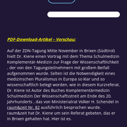
für
den
medizinischen
Pluralismus
in
Europa
Menge
PDF-Download-Artikel – Vorschau:
Auf der ZDN-Tagung Mitte November in Brixen (Südtirol)
hielt Dr. Kiene einen Vortrag mit dem Thema Schulmedizin
Komplementär-Medizin zur Frage der Wissenschaftlichkeit
, der von den Tagungsteilnehmern mit großem Beifall
aufgenommen wurde. Selten ist die Notwendigkeit eines
medizinschen Pluralismus in Europa so klar und so
wissenschaftlich belegt worden, wie in diesem Kurzreferat.
Dr. Kiene ist Autor des Buches Komplementärmedizin
Schulmedizin Der Wissenschaftsstreit am Ende des 20.
Jahrhunderts , das von Ministerialrat Volker H. Schendel in
raum&zeit Nr. 82
ausführlich besprochen wurde.
raum&zeit hat Dr. Kiene um sein Referat gebeten, das er
in Brixen gehalten hat. Hier ist es.