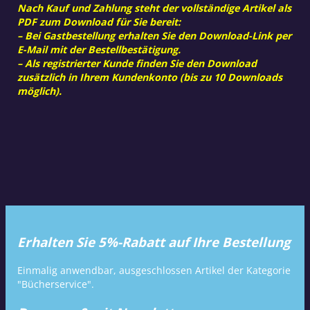
Nach Kauf und Zahlung steht der vollständige Artikel als
PDF zum Download für Sie bereit:
– Bei Gastbestellung erhalten Sie den Download-Link per
E-Mail mit der Bestellbestätigung.
– Als registrierter Kunde finden Sie den Download
zusätzlich in Ihrem Kundenkonto (bis zu 10 Downloads
möglich).
Erhalten Sie 5%-Rabatt auf Ihre Bestellung
Einmalig anwendbar, ausgeschlossen Artikel der Kategorie
"Bücherservice".