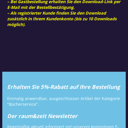
– Bei Gastbestellung erhalten Sie den Download-Link per
E-Mail mit der Bestellbestätigung.
– Als registrierter Kunde finden Sie den Download
zusätzlich in Ihrem Kundenkonto (bis zu 10 Downloads
möglich).
Erhalten Sie 5%-Rabatt auf Ihre Bestellung
Einmalig anwendbar, ausgeschlossen Artikel der Kategorie
"Bücherservice".
Der raum&zeit Newsletter
Regelmäßig aktuell informiert mit unserem kostenlosen E-