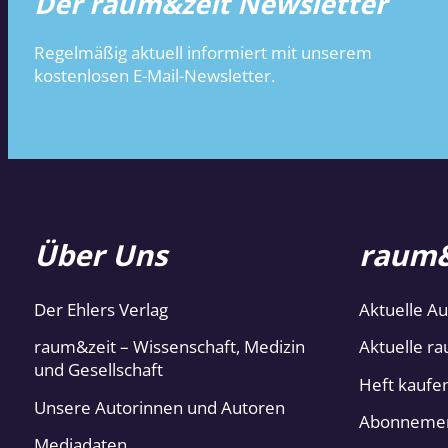
Der raum&zeit Newsletter
Regelmäßig aktuell informiert mit unserem
kostenlosen E-Mail-Newsletter.
Über Uns
raum&
Der Ehlers Verlag
Aktuelle A
raum&zeit – Wissenschaft, Medizin
Aktuelle ra
und Gesellschaft
Heft kaufe
Unsere Autorinnen und Autoren
Abonneme
Mediadaten