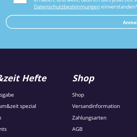
Datenschutzbestimmungen
einverstanden
Anme
zeit Hefte
Shop
usgabe
Shop
um&zeit spezial
Versandinformation
n
Zahlungsarten
nts
AGB