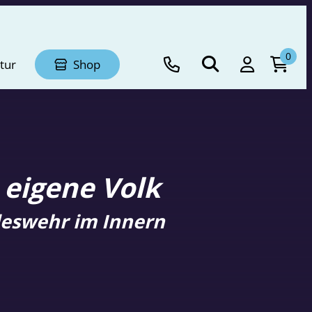
0
tur
Shop
 eigene Volk
deswehr im Innern