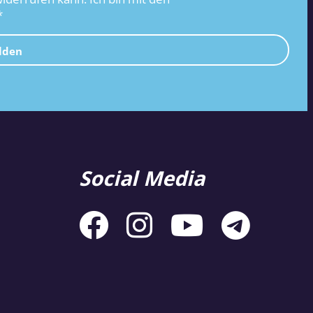
*
lden
Social Media