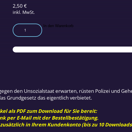
2,50
€
inkl. MwSt.
Aufrüsten
In den Warenkorb
gegen
das
eigene
Volk
Menge
gegen den Unsozialstaat erwarten, rüsten Polizei und Gehei
as Grundgesetz das eigentlich verbietet.
kel als PDF zum Download für Sie bereit:
nk per E-Mail mit der Bestellbestätigung.
 zusätzlich in Ihrem Kundenkonto (bis zu 10 Downloads