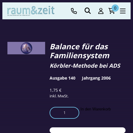
0
Balance für das
Familiensystem
Körbler-Methode bei ADS
Ausgabe 140
Jahrgang 2006
1,75
€
inkl. MwSt.
Balance
In den Warenkorb
für
das
Familiensystem