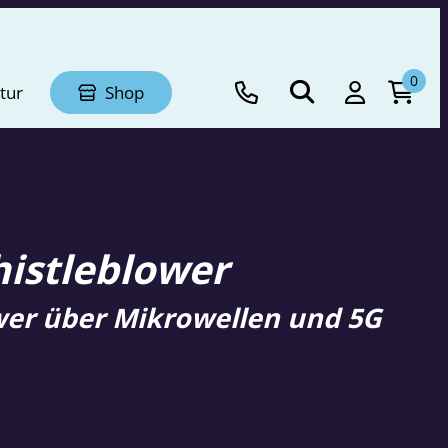
0
tur
Shop
istleblower
ower über Mikrowellen und 5G