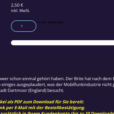
2,50
€
inkl. MwSt.
Besuch
In den Warenkorb
bei
einem
Whistleblower
Menge
wer schon einmal gehört haben. Der Brite hat nach dem End
iniges ausgeplaudert, was der Mobilfunkindustrie nicht g
adt Dartmoor (England) besucht.
kel als PDF zum Download für Sie bereit:
nk per E-Mail mit der Bestellbestätigung.
 zusätzlich in Ihrem Kundenkonto (bis zu 10 Downloads