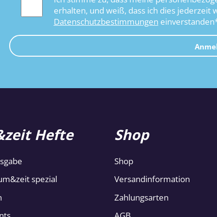
erhalten, und weiß, dass ich dies jederzeit 
Datenschutzbestimmungen
einverstanden
Anme
zeit Hefte
Shop
usgabe
Shop
um&zeit spezial
Versandinformation
n
Zahlungsarten
nts
AGB