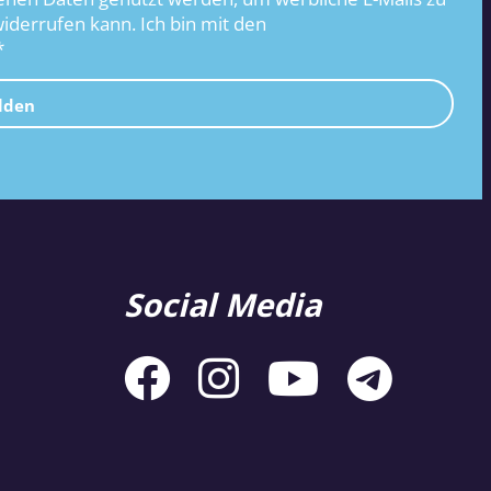
widerrufen kann. Ich bin mit den
*
lden
Social Media