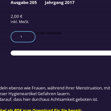
Ausgabe 205
Jahrgang 2017
2,00
€
inkl. MwSt.
Bio-
In den Warenkorb
Windeln
und
Öko-
Binden
als
Alternativen
Menge
ndeln ebenso wie Frauen, während ihrer Menstruation, mit
eser Hygieneartikel Gefahren lauern.
arauf, dass hier durchaus Achtsamkeit geboten ist.
kel als PDF zum Download für Sie bereit: