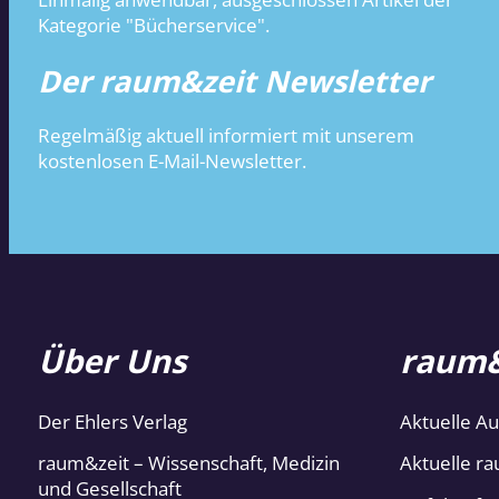
Kategorie "Bücherservice".
Der raum&zeit Newsletter
Regelmäßig aktuell informiert mit unserem
kostenlosen E-Mail-Newsletter.
Über Uns
raum&
Der Ehlers Verlag
Aktuelle A
raum&zeit – Wissenschaft, Medizin
Aktuelle ra
und Gesellschaft