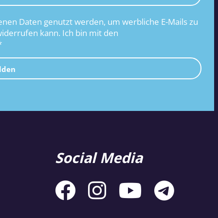
nen Daten genutzt werden, um werbliche E-Mails zu
widerrufen kann. Ich bin mit den
*
lden
Social Media