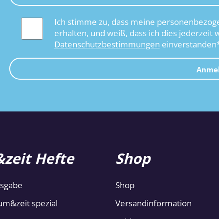
Ich stimme zu, dass meine personenbezoge
erhalten, und weiß, dass ich dies jederzeit 
Datenschutzbestimmungen
einverstanden
Anme
zeit Hefte
Shop
usgabe
Shop
um&zeit spezial
Versandinformation