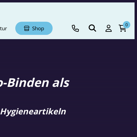
0
tur
Shop
-Binden als
 Hygieneartikeln