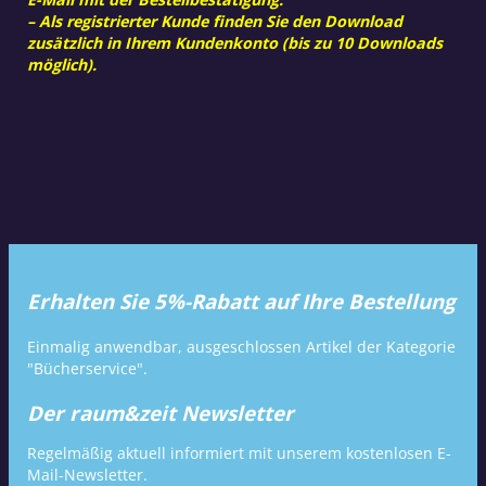
– Als registrierter Kunde finden Sie den Download
zusätzlich in Ihrem Kundenkonto (bis zu 10 Downloads
möglich).
Erhalten Sie 5%-Rabatt auf Ihre Bestellung
Einmalig anwendbar, ausgeschlossen Artikel der Kategorie
"Bücherservice".
Der raum&zeit Newsletter
Regelmäßig aktuell informiert mit unserem kostenlosen E-
Mail-Newsletter.