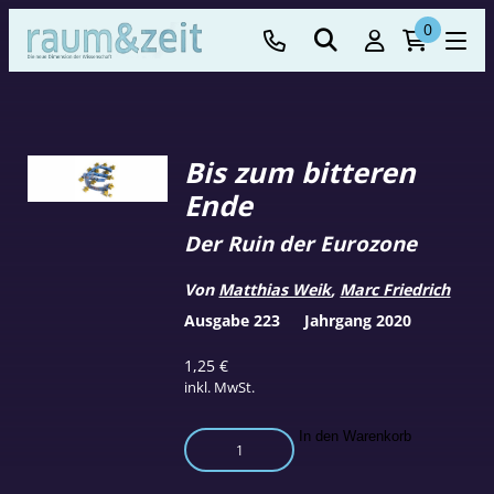
0
Bis zum bitteren
Ende
Der Ruin der Eurozone
Von
Matthias Weik
,
Marc Friedrich
Ausgabe 223
Jahrgang 2020
1,25
€
inkl. MwSt.
Bis
In den Warenkorb
zum
bitteren