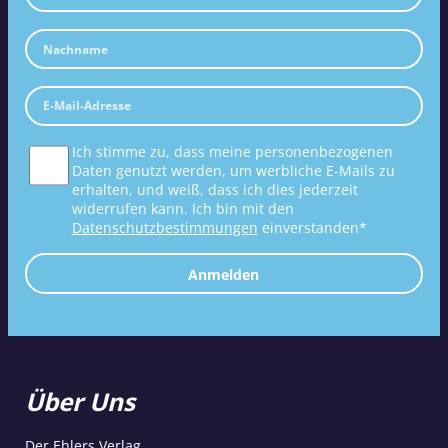
Ich stimme zu, dass meine personenbezogenen
Daten genutzt werden, um werbliche E-Mails zu
erhalten, und weiß, dass ich dies jederzeit
widerrufen kann. Ich bin mit den
Datenschutzbestimmungen
einverstanden*
Anmelden
Über Uns
Der Ehlers Verlag